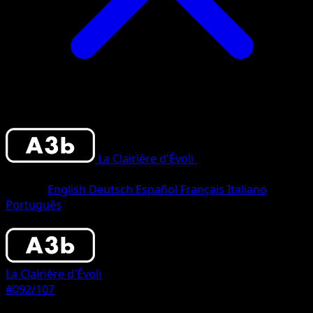
La Clairière d'Évoli
•
#092/107
•
Trois
Étoiles
Langue
English
Deutsch
Español
Français
Italiano
Português
Pokémon
Base
La Clairière d'Évoli
#092/107
Rarete