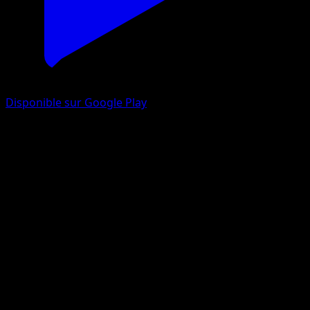
Disponible sur Google Play
Évoli-ex
La Clairière d'Évoli
Jeu de Cartes à Collectionner Pokémon Pocket
#092
Trois Étoiles
kurumitsu
Pokémon