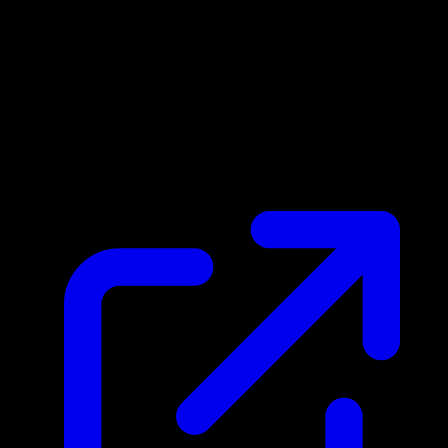
Prix du marche
N/A
Live