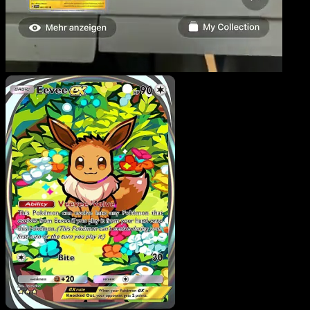
Évoli-ex
·
La Clairière