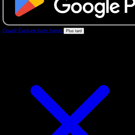
Ouvrir Évoli-ex dans Eyevo
Plus tard
4.8★
|
50k+ telechargements
|
Gratuit
Évoli-ex