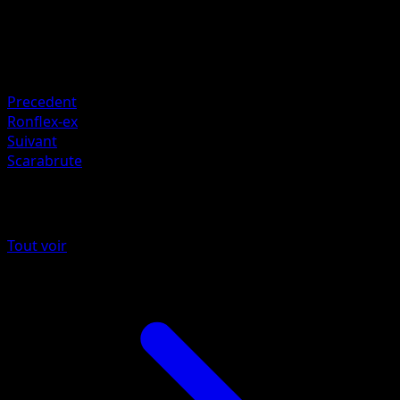
HP
90
Retraite
Faiblesse
Combat +20
Precedent
Ronflex-ex
Suivant
Scarabrute
Plus de La Clairière d'Évoli
Tout voir