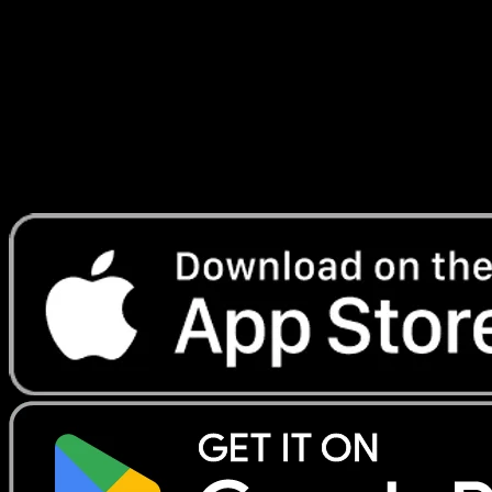
d'Évoli
#092
Telechargez Eyevo pour scanner les cartes
instantanement et suivre les prix.
Profitez de prix en direct, d'outils de collection et de scans
rapides. Ouvrez cette carte dans l'app ou telechargez
maintenant.