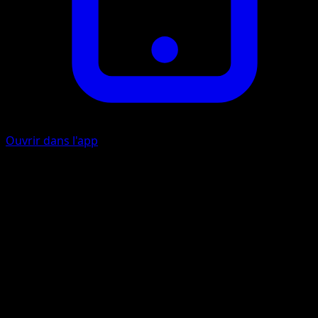
Ouvrir dans l'app
Ability
Veevee 'volve
Morsure
I
30
Artiste
kurumitsu