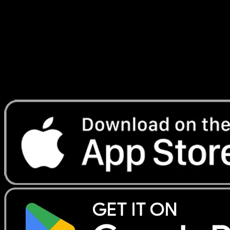
Éxaltés
#36
Telechargez Eyevo pour scanner les cartes
instantanement et suivre les prix.
Profitez de prix en direct, d'outils de collection et de scans
rapides. Ouvrez cette carte dans l'app ou telechargez
maintenant.