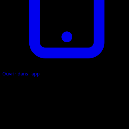
Ouvrir dans l'app
Écho
I
I
I
50
Pendant votre prochain tour, l'attaque Écho de ce
Pokémon inflige 50 dégâts supplémentaires (avant
application de la Faiblesse et de la Résistance).