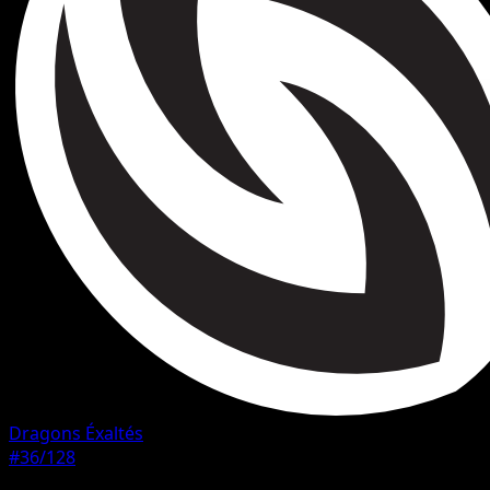
Dragons Éxaltés
#36/128
Rarete