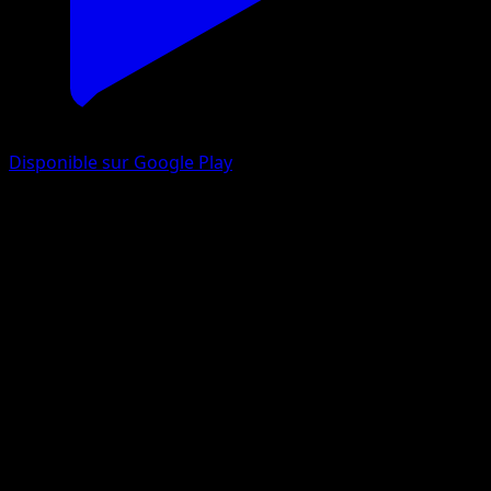
Disponible sur Google Play
Crapustule
Dragons Éxaltés
Noir & Blanc
#36
Rare
kawayoo
Pokémon