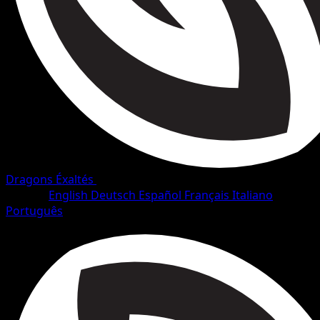
Dragons Éxaltés
•
#36/128
•
Rare
Langue
English
Deutsch
Español
Français
Italiano
Português
Pokémon
Niveau 2