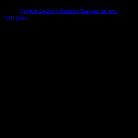
Rare
Langue
English
Deutsch
Español
Français
Italiano
Português