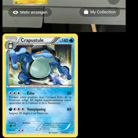
Crapustule
·
Dragons