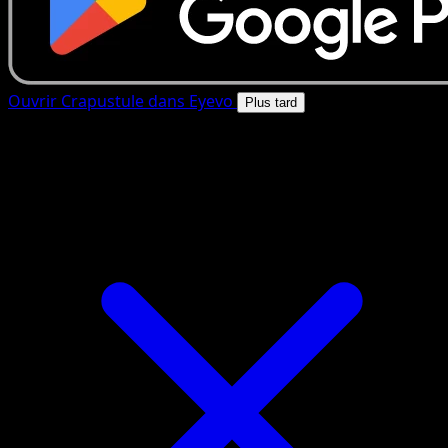
Ouvrir Crapustule dans Eyevo
Plus tard
4.8★
|
50k+ telechargements
|
Gratuit
Crapustule