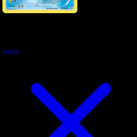
Pokémon
Niveau 2
Crapustule
Fermer