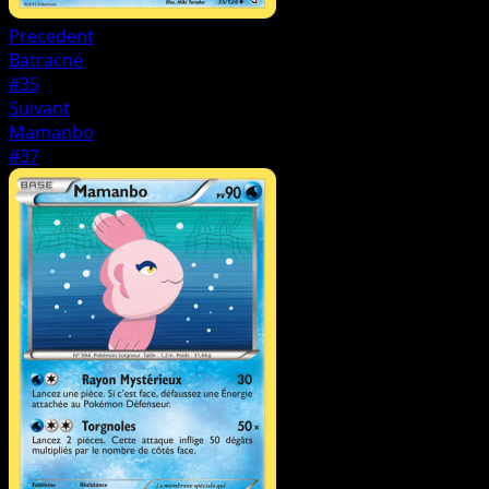
Precedent
Batracné
#35
Suivant
Mamanbo
#37