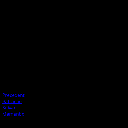
Vampipoing
E
I
I
I
80
Soignez 20 dégâts à ce Pokémon.
Artiste
kawayoo
HP
140
Retraite
Faiblesse
Plante ×2
Precedent
Batracné
Suivant
Mamanbo
Plus de Dragons Éxaltés