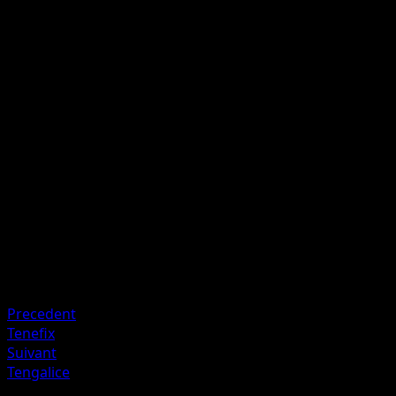
Déchirer
I
I
30+
Si le Pokémon Défenseur possède déjà des marqueurs de
dégât, cette attaque inflige 30 dégâts plus 20 dégâts
supplémentaires.
Artiste
Atsuko Nishida
HP
70
Retraite
Faiblesse
Électrique ×2
Precedent
Tenefix
Suivant
Tengalice