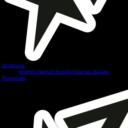
EX Deoxys
•
#24/108
•
Rare
Langue
English
Deutsch
Español
Français
Italiano
Português
Pokémon
Niveau 1