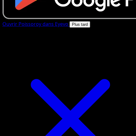
Ouvrir Poissoroy dans Eyevo
Plus tard
4.8★
|
50k+ telechargements
|
Gratuit
Poissoroy