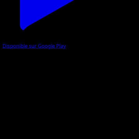
Disponible sur Google Play
Poissoroy
EX Deoxys
EX
#24
Rare
Atsuko Nishida
Pokémon