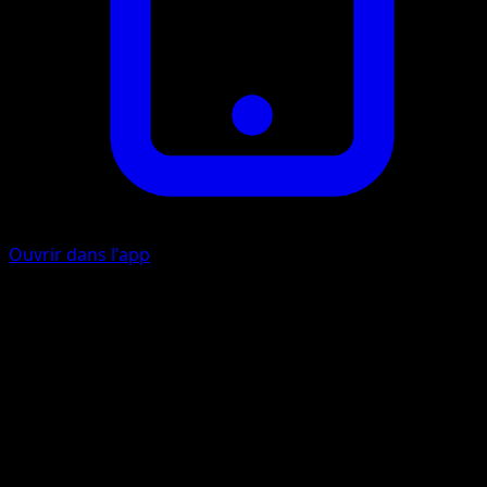
Ouvrir dans l'app
Triple rupture
E
Choisissez 3 des Pokémon de votre adversaire. Cette
attaque inflige 10 dégâts à chacun de ces Pokémon. (Vous
ne pouvez pas appliquer la Faiblesse et de la Résistance
aux Pokémon de Banc).