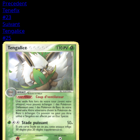
Precedent
Tenefix
#23
Suivant
Tengalice
#25