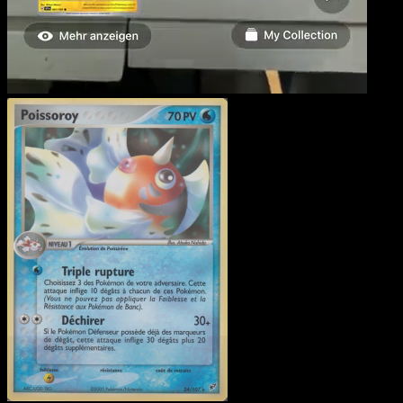
Poissoroy
·
EX Deoxys
#2