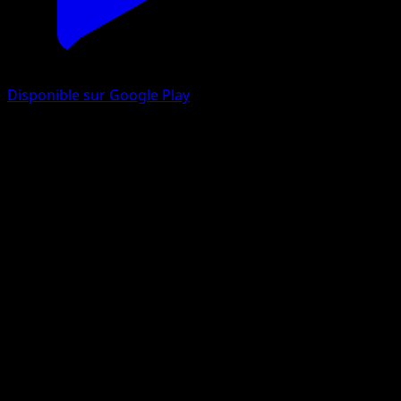
Disponible sur Google Play
Medhyena
EX Espèces Delta
EX
#79
Commune
Sachiko Adachi
Pokémon
Base