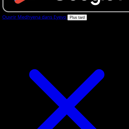
Ouvrir Medhyena dans Eyevo
Plus tard
4.8★
|
50k+ telechargements
|
Gratuit
Medhyena