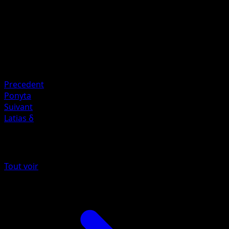
HP
50
Retraite
Faiblesse
Feu ×2
Resistance
Psychic -30
Precedent
Ponyta
Suivant
Latias δ
Plus de EX Espèces Delta
Tout voir