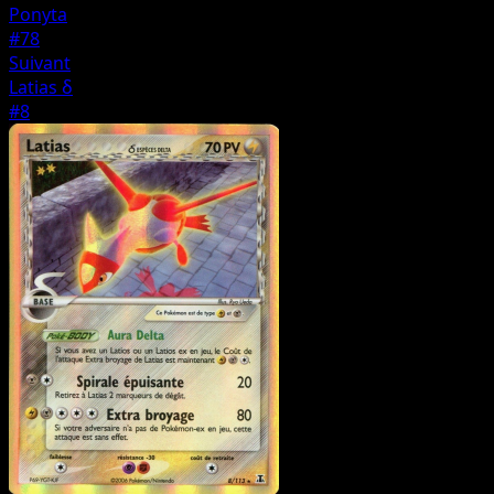
Ponyta
#78
Suivant
Latias δ
#8