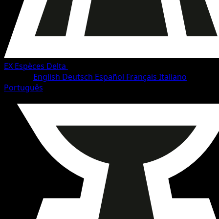
EX Espèces Delta
•
#79/114
•
Commune
Langue
English
Deutsch
Español
Français
Italiano
Português
Pokémon
Base