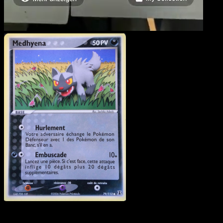
Medhyena
·
EX Espèces
Delta
#79