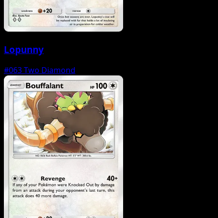
Lopunny
#063
Two Diamond