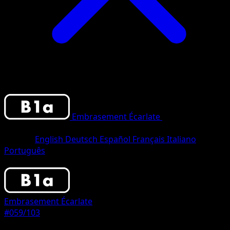
Embrasement Écarlate
•
#059/103
•
One
Diamond
Langue
English
Deutsch
Español
Français
Italiano
Português
Pokemon
Basic
Embrasement Écarlate
#059/103
Rarete