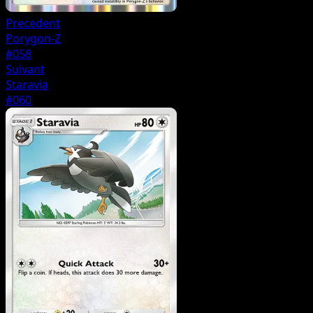
Precedent
Porygon-Z
#058
Suivant
Staravia
#060