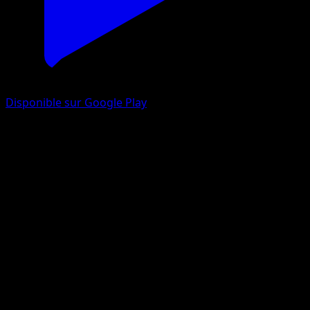
Disponible sur Google Play
Starly
Embrasement Écarlate
Jeu de Cartes à Collectionner Pokémon Pocket
#059
One Diamond
Kyoko Umemoto
Pokemon