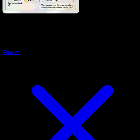
Pokemon
Basic
Starly
Fermer