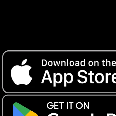
Écarlate
#059
Telechargez Eyevo pour scanner les cartes
instantanement et suivre les prix.
Profitez de prix en direct, d'outils de collection et de scans
rapides. Ouvrez cette carte dans l'app ou telechargez
maintenant.