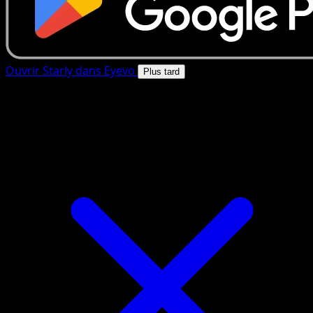
Ouvrir Starly dans Eyevo
Plus tard
4.8★
|
50k+ telechargements
|
Gratuit
Starly