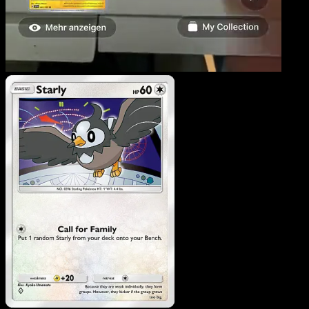
Starly
·
Embrasement