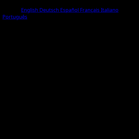
One Diamond
Langue
English
Deutsch
Español
Français
Italiano
Português