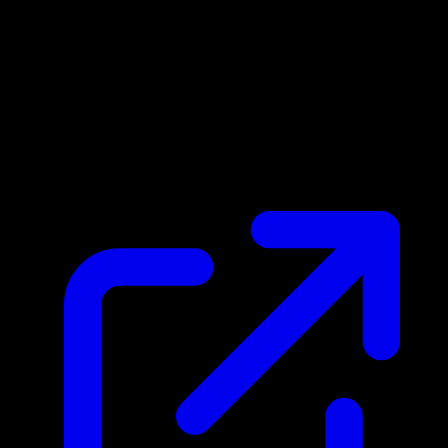
Prix du marche
N/A
Live