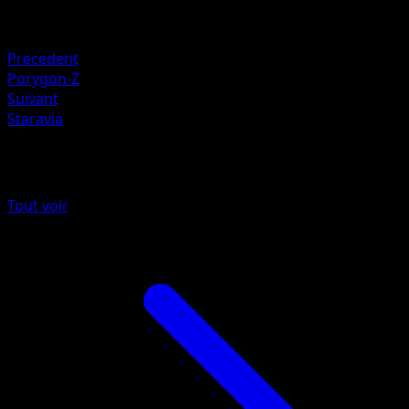
Faiblesse
Lightning +20
Precedent
Porygon-Z
Suivant
Staravia
Plus de Embrasement Écarlate
Tout voir