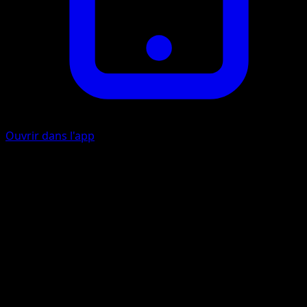
Ouvrir dans l'app
Call for Family
C
Put 1 random Starly from your deck onto your Bench.
Artiste
Kyoko Umemoto
HP
60
Retraite