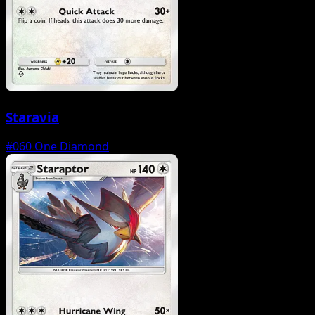
Staravia
#060
One Diamond