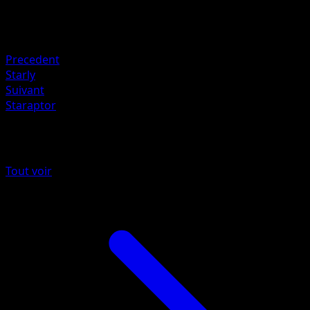
Retraite
Faiblesse
Lightning +20
Precedent
Starly
Suivant
Staraptor
Plus de Embrasement Écarlate
Tout voir