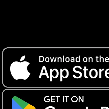
Écarlate
#060
Telechargez Eyevo pour scanner les cartes
instantanement et suivre les prix.
Profitez de prix en direct, d'outils de collection et de scans
rapides. Ouvrez cette carte dans l'app ou telechargez
maintenant.