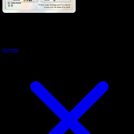
Pokemon
Stage1
Staravia
Fermer