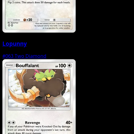
Lopunny
#063
Two Diamond