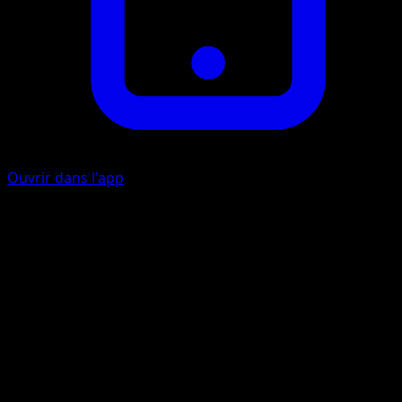
Ouvrir dans l'app
Quick Attack
C
C
30
Flip a coin. If heads, this attack does 30 more damage.
Artiste
Suwama Chiaki
HP
80