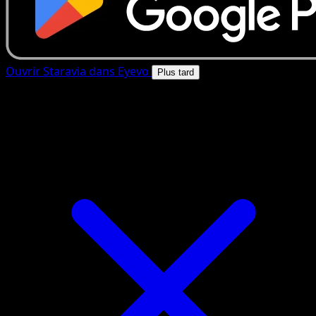
Ouvrir Staravia dans Eyevo
Plus tard
4.8★
|
50k+ telechargements
|
Gratuit
Staravia