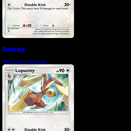
Buneary
#062
One Diamond