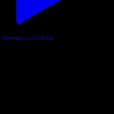
Disponible sur Google Play
Staravia
Embrasement Écarlate
Jeu de Cartes à Collectionner Pokémon Pocket
#060
One Diamond
Suwama Chiaki
Pokemon