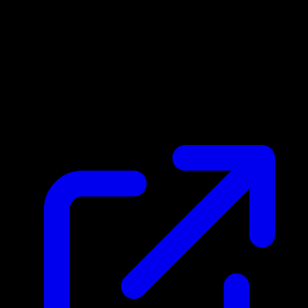
Prix du marche
N/A
Live