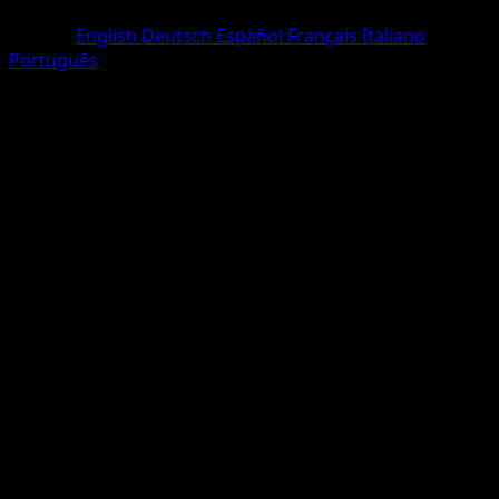
One Diamond
Langue
English
Deutsch
Español
Français
Italiano
Português