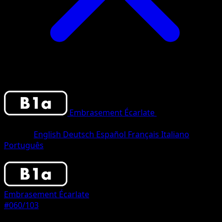
Embrasement Écarlate
•
#060/103
•
One
Diamond
Langue
English
Deutsch
Español
Français
Italiano
Português
Pokemon
Stage1
Embrasement Écarlate
#060/103
Rarete