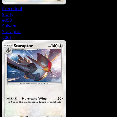
Precedent
Starly
#059
Suivant
Staraptor
#061