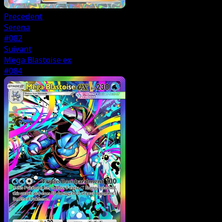
Precedent
Serena
#082
Suivant
Mega Blastoise ex
#084