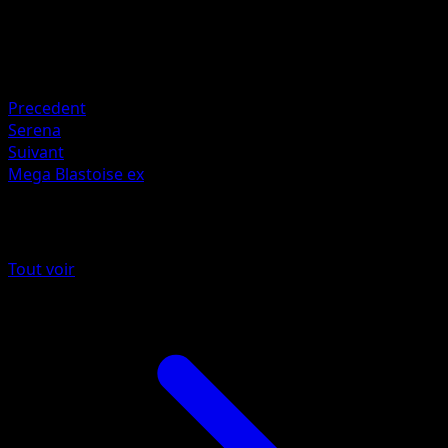
240
Retraite
Faiblesse
Fire +20
Precedent
Serena
Suivant
Mega Blastoise ex
Plus de Embrasement Écarlate
Tout voir