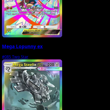
Mega Lopunny ex
#085
Two Star