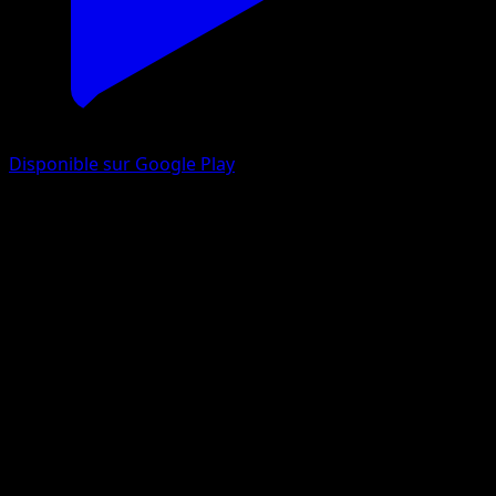
Disponible sur Google Play
Mega Venusaur ex
Embrasement Écarlate
Jeu de Cartes à Collectionner Pokémon Pocket
#083
Two Star
Mori Yuu
Pokemon