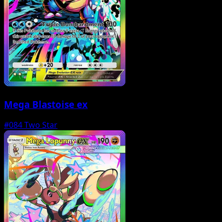
Mega Blastoise ex
#084
Two Star