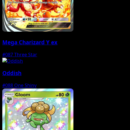
Mega Charizard Y ex
#087
Three Star
Oddish
#088
One Shiny