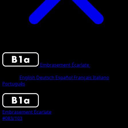
Embrasement Écarlate
•
#083/103
•
Two
Star
Langue
English
Deutsch
Español
Français
Italiano
Português
Pokemon
Stage2
Embrasement Écarlate
#083/103
Rarete