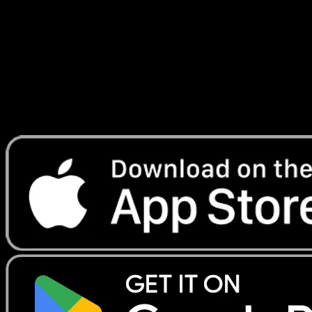
Embrasement Écarlate
#083
Telechargez Eyevo pour scanner les cartes
instantanement et suivre les prix.
Profitez de prix en direct, d'outils de collection et de scans
rapides. Ouvrez cette carte dans l'app ou telechargez
maintenant.