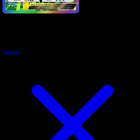
Pokemon
Stage2
Mega Venusaur ex
Fermer