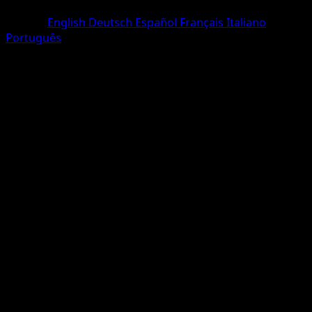
Two Star
Langue
English
Deutsch
Español
Français
Italiano
Português