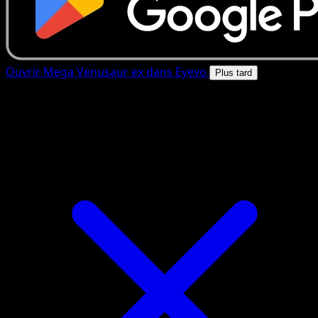
Ouvrir Mega Venusaur ex dans Eyevo
Plus tard
4.8★
|
50k+ telechargements
|
Gratuit
Mega Venusaur ex