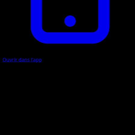
Ouvrir dans l'app
Critical Bloom
G
G
C
C
120
Your opponent's Active Pokémon is now Poisoned and
Asleep.
Artiste
Mori Yuu
HP