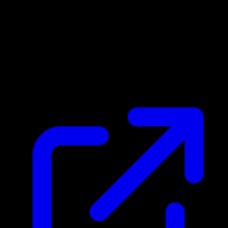
Prix du marche
N/A
Live