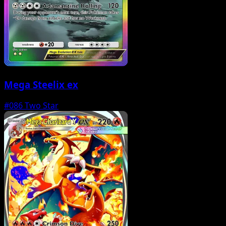
Mega Steelix ex
#086
Two Star