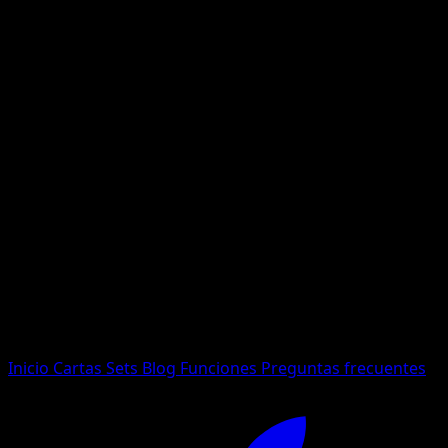
No se encontraron resultados
Busca nombres de Pokemon, sets o tipos de carta.
Idioma
Inicio
Cartas
Sets
Blog
Funciones
Preguntas frecuentes