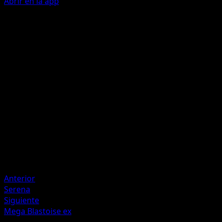
Abrir en la app
Critical Bloom
G
G
C
C
120
Your opponent's Active Pokémon is now Poisoned and
Asleep.
Artista
Mori Yuu
HP
240
Retirada
Debilidad
Fire +20
Anterior
Serena
Siguiente
Mega Blastoise ex