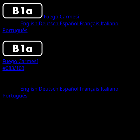
Fuego Carmesí
•
#083/103
•
Two Star
Idioma
English
Deutsch
Español
Français
Italiano
Português
Pokemon
Stage2
Fuego Carmesí
#083/103
Rareza
Two Star
Idioma
English
Deutsch
Español
Français
Italiano
Português