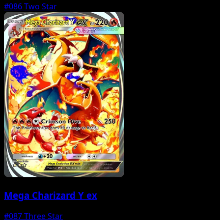
#086
Two Star
Mega Charizard Y ex
#087
Three Star