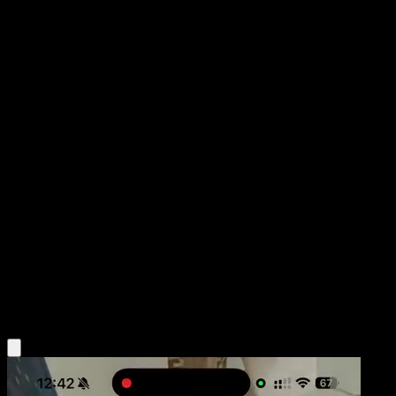
Mega Venusaur ex
Fuego Carmesí
Juego de Cartas Coleccionables Pokémon Pocket
#083
Two Star
Mori Yuu
Pokemon
Stage2
Grass
Obtén la app Eyevo