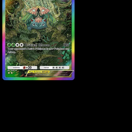
Mega Venusaur ex
·
Fuego Carmesí
#083
Descarga Eyevo para escanear cartas al instant
y seguir precios.
Recibe precios en vivo, herramientas de colección y
escaneos rápidos. Abre esta carta exacta en la app o
descarga ahora.