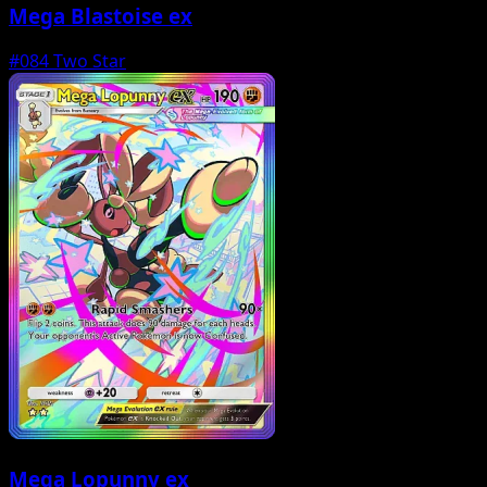
Mega Blastoise ex
#084
Two Star
Mega Lopunny ex