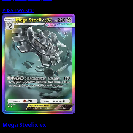
#085
Two Star
Mega Steelix ex