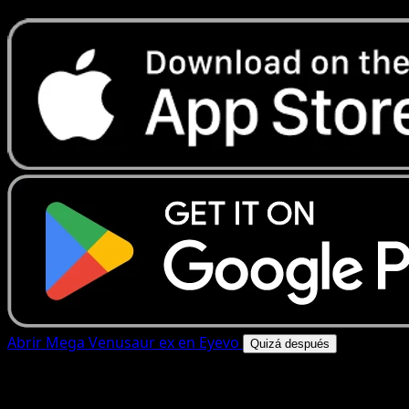
Abrir Mega Venusaur ex en Eyevo
Quizá después
4.8★
|
50k+ descargas
|
Gratis
Mega Venusaur ex