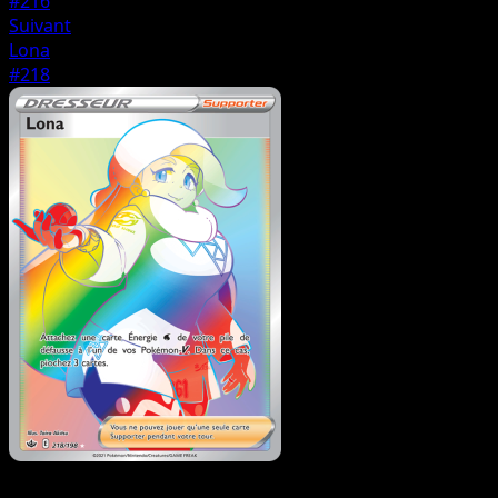
#216
Suivant
Lona
#218
Dresseur