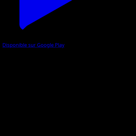
Disponible sur Google Play
Sophora
Règne de Glace
Épée et Bouclier
#217
Magnifique rare
Naoki Saito
Dresseur