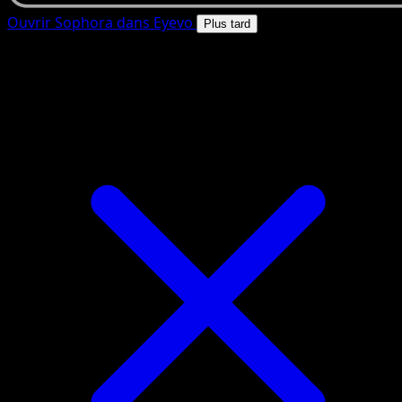
Ouvrir Sophora dans Eyevo
Plus tard
4.8★
|
50k+ telechargements
|
Gratuit
Sophora