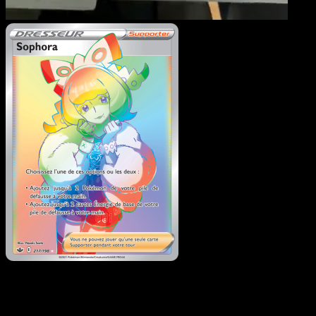
Sophora
·
Règne de Glac
#217
Telechargez Eyevo pour scanner les cartes