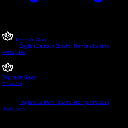
Règne de Glace
•
#217/233
•
Magnifique rare
Langue
English
Deutsch
Español
Français
Italiano
Português
Dresseur
Règne de Glace
#217/233
Rarete
Magnifique rare
Langue
English
Deutsch
Español
Français
Italiano
Português