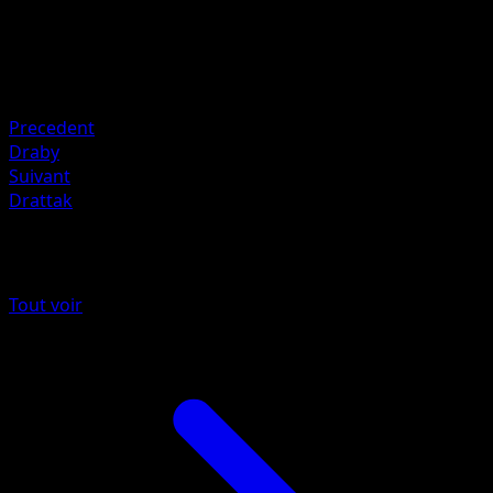
HP
90
Retraite
Faiblesse
Fée ×2
Precedent
Draby
Suivant
Drattak
Plus de Tempête Céleste
Tout voir