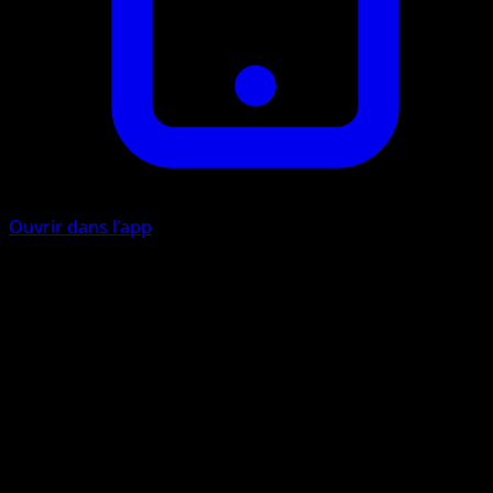
Ouvrir dans l'app
Lame en Furie
F
E
30+
Si des marqueurs de dégâts sont placés sur ce Pokémon,
cette attaque inflige 50 dégâts supplémentaires.
Artiste
Asako Ito