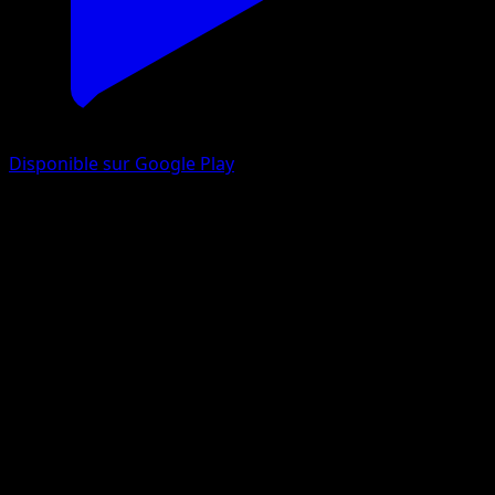
Disponible sur Google Play
Drackhaus
Tempête Céleste
Soleil et Lune
#105
Peu Commune
Asako Ito
Pokémon