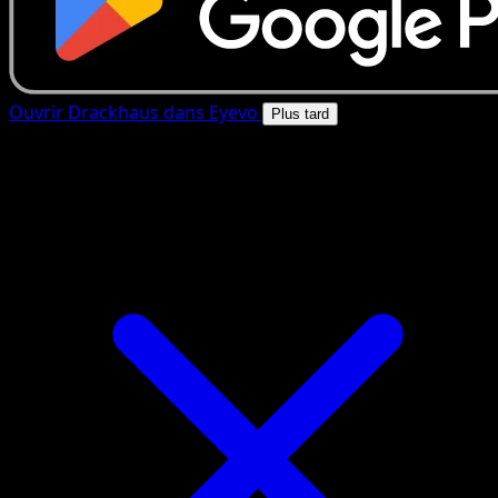
Ouvrir Drackhaus dans Eyevo
Plus tard
4.8★
|
50k+ telechargements
|
Gratuit
Drackhaus