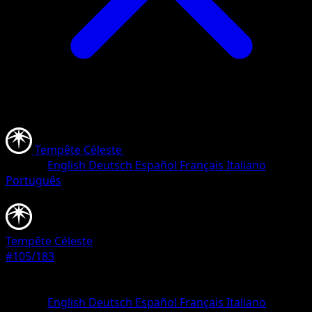
Tempête Céleste
•
#105/183
•
Peu Commune
Langue
English
Deutsch
Español
Français
Italiano
Português
Pokémon
Niveau 1
Tempête Céleste
#105/183
Rarete
Peu Commune
Langue
English
Deutsch
Español
Français
Italiano