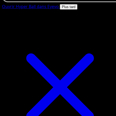
Ouvrir Hyper Ball dans Eyevo
Plus tard
4.8★
|
50k+ telechargements
|
Gratuit
Hyper Ball