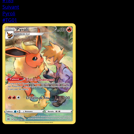
#185
Suivant
Pyroli
#TG01
Dresseur