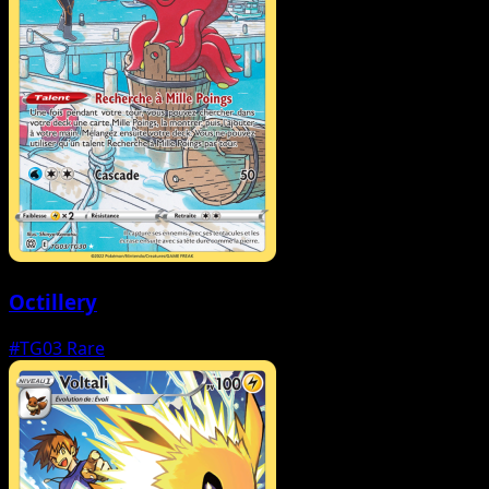
Octillery
#TG03
Rare