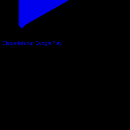
Disponible sur Google Play
Hyper Ball
Stars Étincelantes
Épée et Bouclier
#186
Magnifique rare
sadaji
Dresseur