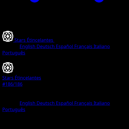
Stars Étincelantes
•
#186/186
•
Magnifique rare
Langue
English
Deutsch
Español
Français
Italiano
Português
Dresseur
Stars Étincelantes
#186/186
Rarete
Magnifique rare
Langue
English
Deutsch
Español
Français
Italiano
Português