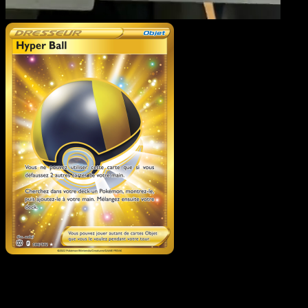
Hyper Ball
·
Stars
Étincelantes
#186
Telechargez Eyevo pour scanner les cartes