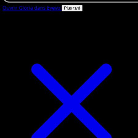
Ouvrir Gloria dans Eyevo
Plus tard
4.8★
|
50k+ telechargements
|
Gratuit
Gloria