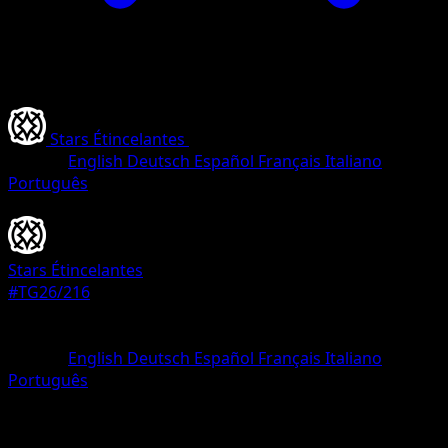
Stars Étincelantes
•
#TG26/216
•
Ultra Rare
Langue
English
Deutsch
Español
Français
Italiano
Português
Dresseur
Stars Étincelantes
#TG26/216
Rarete
Ultra Rare
Langue
English
Deutsch
Español
Français
Italiano
Português