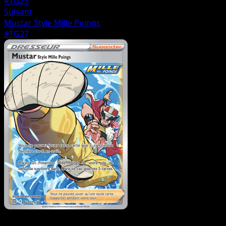
#TG25
Suivant
Mustar Style Mille Poings
#TG27
Dresseur