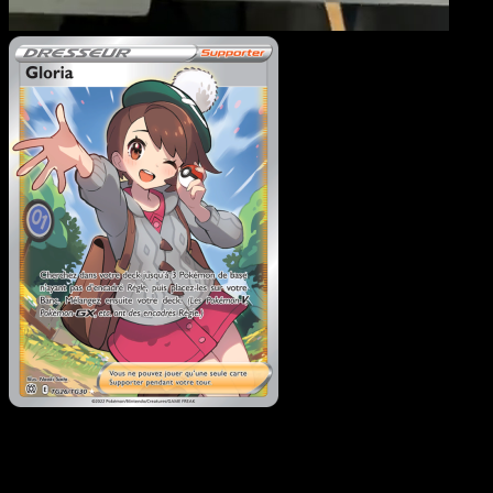
Gloria
·
Stars Étincelante
#TG26
Telechargez Eyevo pour scanner les cartes