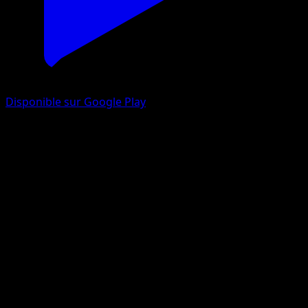
Disponible sur Google Play
Gloria
Stars Étincelantes
Épée et Bouclier
#TG26
Ultra Rare
Unknown artist
Dresseur