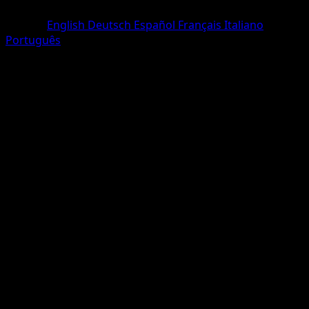
Ultra Rare
Langue
English
Deutsch
Español
Français
Italiano
Português