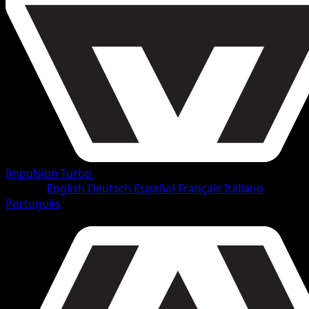
Impulsion Turbo
•
#92/165
•
Ultra Rare
Langue
English
Deutsch
Español
Français
Italiano
Português
Pokémon
TURBO