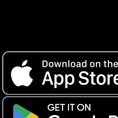
Impulsion Turbo
#92
Telechargez Eyevo pour scanner les cartes
instantanement et suivre les prix.
Profitez de prix en direct, d'outils de collection et de scans
rapides. Ouvrez cette carte dans l'app ou telechargez
maintenant.