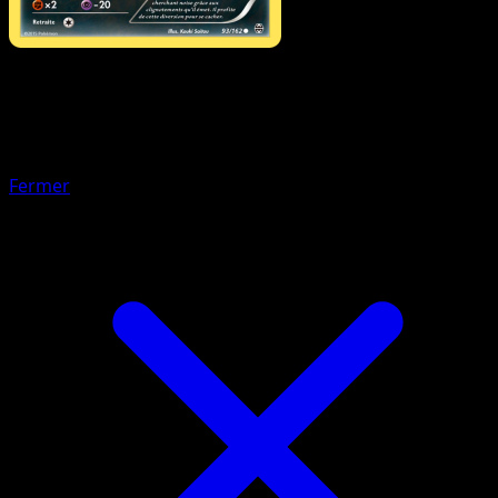
Pokémon
TURBO
Zoroark TURBO
Fermer