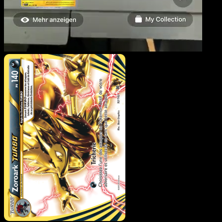
Zoroark TURBO
·