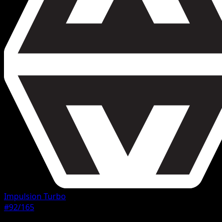
Impulsion Turbo
#92/165
Rarete