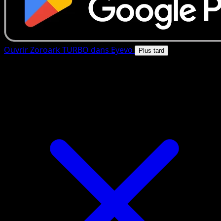
Ouvrir Zoroark TURBO dans Eyevo
Plus tard
4.8★
|
50k+ telechargements
|
Gratuit
Zoroark TURBO