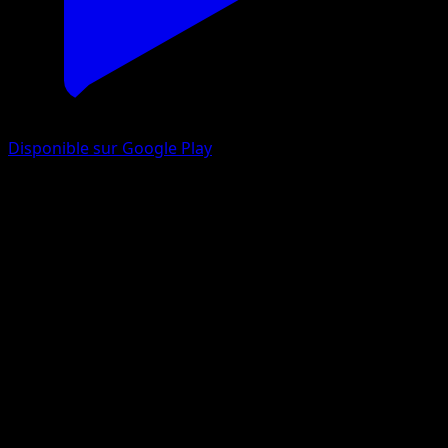
Disponible sur Google Play
Zoroark TURBO
Impulsion Turbo
XY
#92
Ultra Rare
5ban Graphics
Pokémon