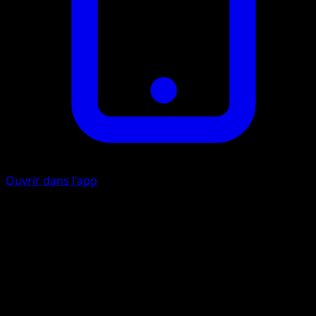
Ouvrir dans l'app
Tricherie
O
Choisissez l'une des attaques du Pokémon Actif de votre
adversaire et utilisez-la en tant que cette attaque.
Artiste