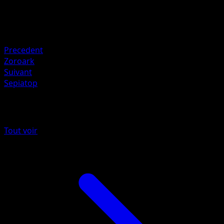
5ban Graphics
HP
140
Retraite
Precedent
Zoroark
Suivant
Sepiatop
Plus de Impulsion Turbo
Tout voir