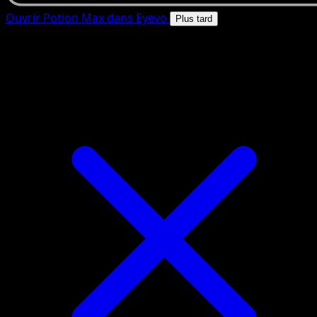
Ouvrir Potion Max dans Eyevo
Plus tard
4.8★
|
50k+ telechargements
|
Gratuit
Potion Max