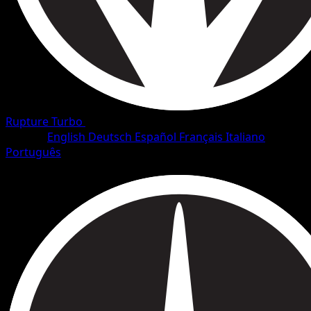
Rupture Turbo
•
#103/126
•
Peu Commune
Langue
English
Deutsch
Español
Français
Italiano
Português
Dresseur