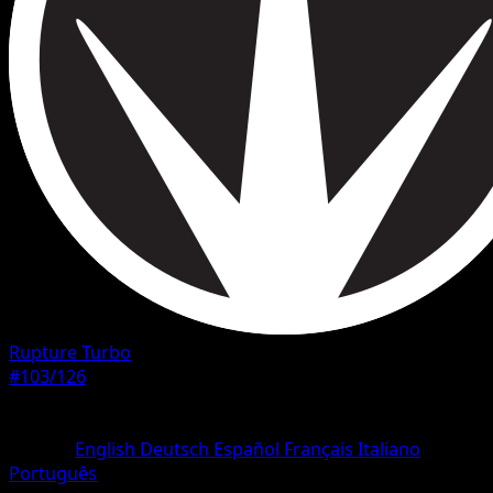
Rupture Turbo
#103/126
Rarete
Peu Commune
Langue
English
Deutsch
Español
Français
Italiano
Português