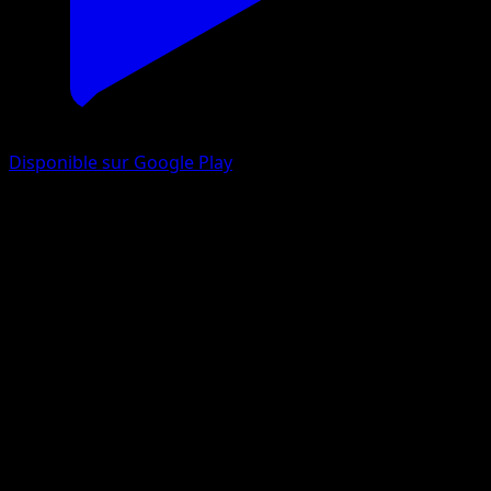
Disponible sur Google Play
Potion Max
Rupture Turbo
XY
#103
Peu Commune
Toyste Beach
Dresseur