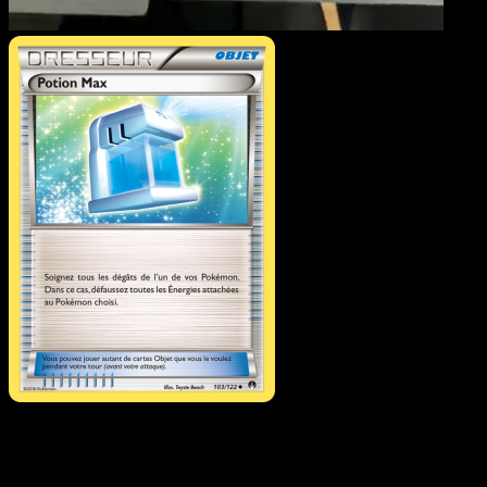
Potion Max
·
Rupture
Turbo
#103
Telechargez Eyevo pour scanner les cartes