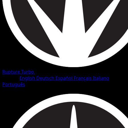
Rupture Turbo
•
#54/126
•
Rare
Langue
English
Deutsch
Español
Français
Italiano
Português
Pokémon
Niveau 1