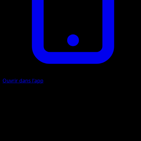
Ouvrir dans l'app
Griffes Empoisonnées
P
P
I
70
Le Pokémon Actif de votre adversaire est maintenant
Empoisonné.