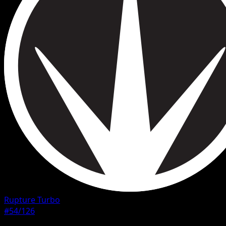
Rupture Turbo
#54/126
Rarete