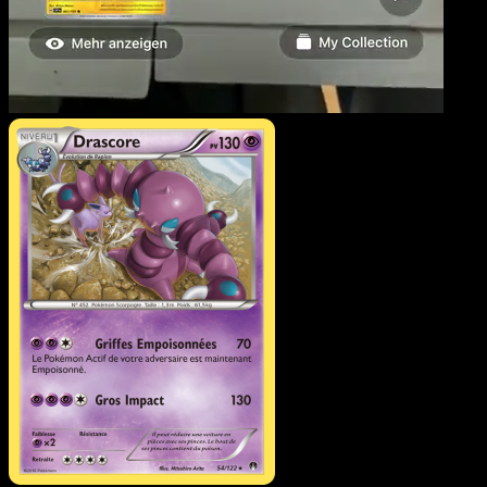
Drascore
·
Rupture Turb