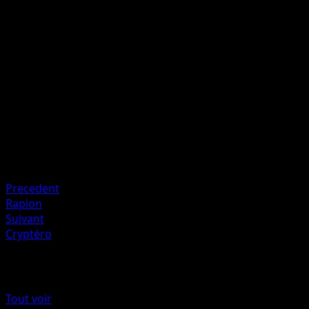
Gros Impact
P
P
P
I
130
Artiste
Mitsuhiro Arita
HP
130
Retraite
Faiblesse
Psy ×2
Precedent
Rapion
Suivant
Cryptéro
Plus de Rupture Turbo
Tout voir