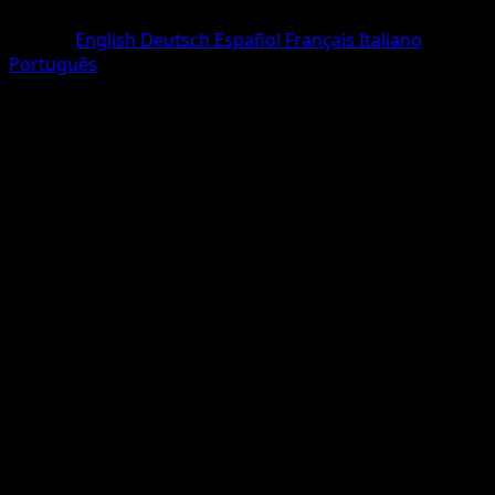
Rare
Langue
English
Deutsch
Español
Français
Italiano
Português