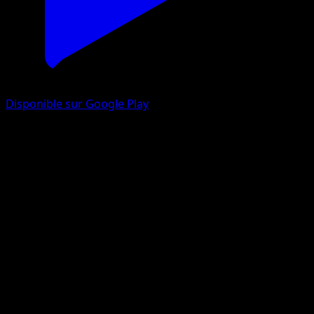
Disponible sur Google Play
Drascore
Rupture Turbo
XY
#54
Rare
Mitsuhiro Arita
Pokémon