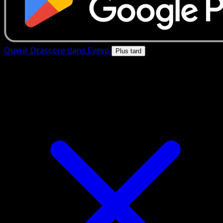
Ouvrir Drascore dans Eyevo
Plus tard
4.8★
|
50k+ telechargements
|
Gratuit
Drascore