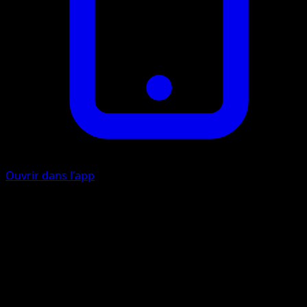
Ouvrir dans l'app
Vol
I
I
50
Lancez une pièce. Si c’est pile, cette attaque ne fait rien. Si
c’est face, évitez tous les effets d’attaques (y compris les
dégâts) infligés à ce Pokémon pendant le prochain tour d