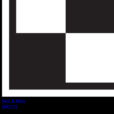
Noir & Blanc
#86/115
Rarete