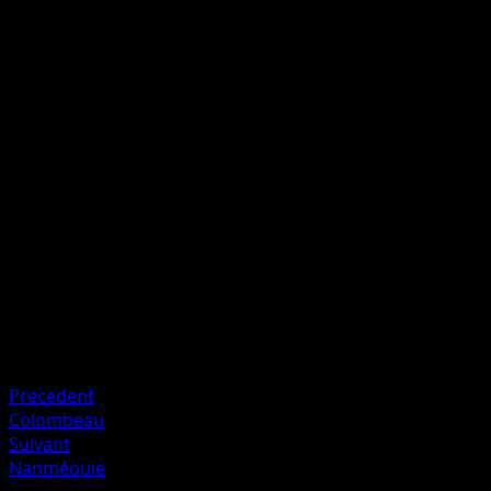
votre adversaire.
Vent Glacial
I
I
I
70
Artiste
Kagemaru Himeno
HP
120
Retraite
Faiblesse
Électrique ×2
Resistance
Fighting -20
Precedent
Colombeau
Suivant
Nanméouïe