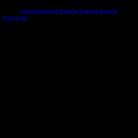
Rare
Langue
English
Deutsch
Español
Français
Italiano
Português