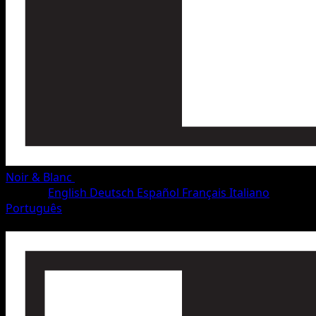
Noir & Blanc
•
#86/115
•
Rare
Langue
English
Deutsch
Español
Français
Italiano
Português
Pokémon
Niveau 2