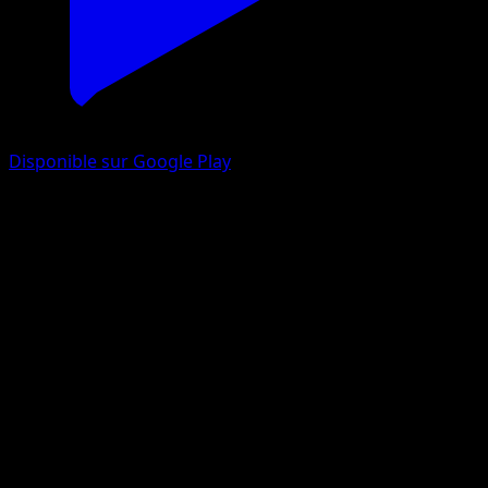
Disponible sur Google Play
Déflaisan
Noir & Blanc
Noir & Blanc
#86
Rare
Kagemaru Himeno
Pokémon