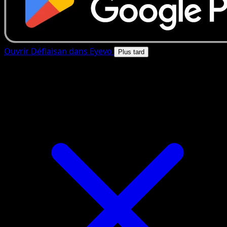
Ouvrir Déflaisan dans Eyevo
Plus tard
4.8★
|
50k+ telechargements
|
Gratuit
Déflaisan