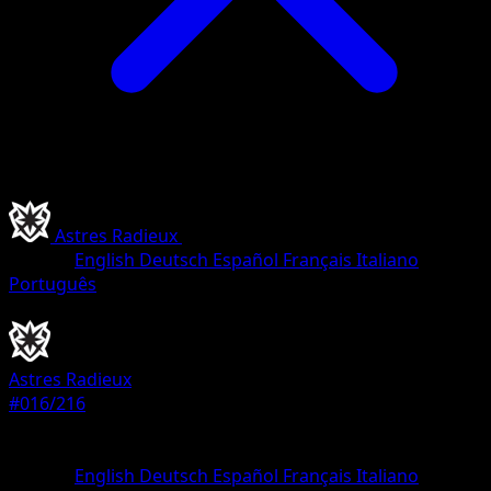
Astres Radieux
•
#016/216
•
Holo Rare
Langue
English
Deutsch
Español
Français
Italiano
Português
Pokémon
Niveau 1
Astres Radieux
#016/216
Rarete
Holo Rare
Langue
English
Deutsch
Español
Français
Italiano