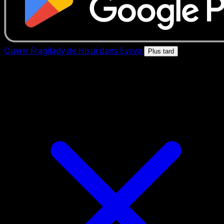
Ouvrir Fragilady de Hisui dans Eyevo
Plus tard
4.8★
|
50k+ telechargements
|
Gratuit
Fragilady de Hisui