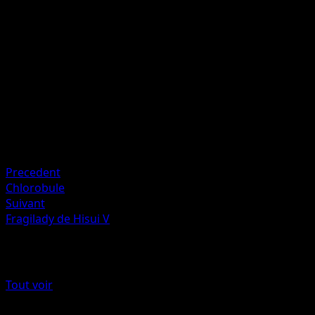
P
I
I
100
Artiste
Mizue
HP
110
Retraite
Faiblesse
Feu ×2
Precedent
Chlorobule
Suivant
Fragilady de Hisui V
Plus de Astres Radieux
Tout voir