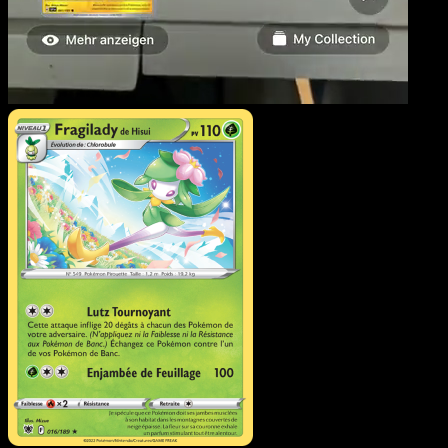
Fragilady de Hisui
·
Astre