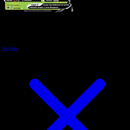
Pokémon
Niveau 1
Fragilady de Hisui
Fermer