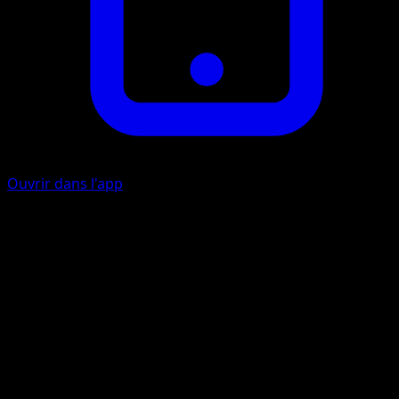
Ouvrir dans l'app
Lutz Tournoyant
I
I
Cette attaque inflige 20 dégâts à chacun des Pokémon de
votre adversaire. (N'appliquez ni la Faiblesse ni la
Résistance aux Pokémon de Banc.) Échangez ce Pokémon
contre l'un de vos Pokémon de Banc.
Enjambée de Feuillage