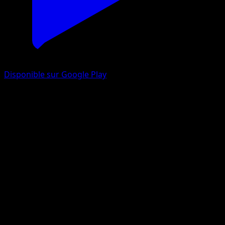
Disponible sur Google Play
Fragilady de Hisui
Astres Radieux
Épée et Bouclier
#016
Holo Rare
Mizue
Pokémon