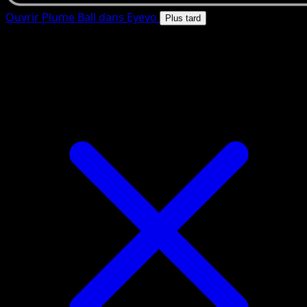
Ouvrir Plume Ball dans Eyevo
Plus tard
4.8★
|
50k+ telechargements
|
Gratuit
Plume Ball