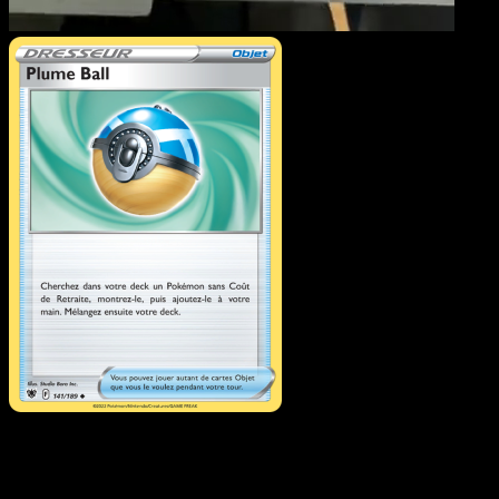
Plume Ball
·
Astres
Radieux
#141
Telechargez Eyevo pour scanner les cartes