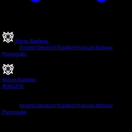
Astres Radieux
•
#141/216
•
Peu Commune
Langue
English
Deutsch
Español
Français
Italiano
Português
Dresseur
Astres Radieux
#141/216
Rarete
Peu Commune
Langue
English
Deutsch
Español
Français
Italiano
Português