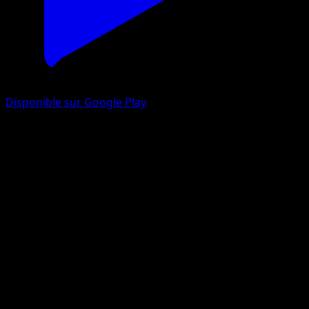
Disponible sur Google Play
Plume Ball
Astres Radieux
Épée et Bouclier
#141
Peu Commune
Studio Bora Inc.
Dresseur