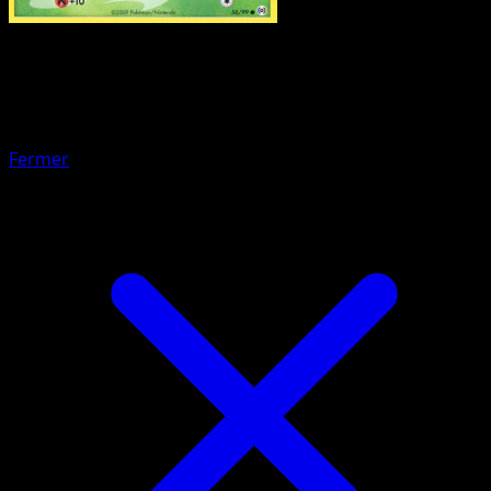
Pokemon
Basic
Buneary
Fermer