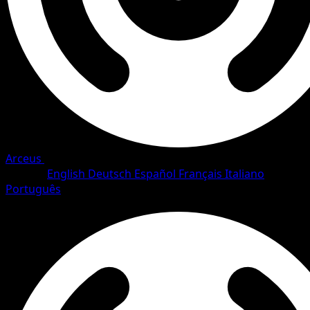
Arceus
•
#55/111
•
Common
Langue
English
Deutsch
Español
Français
Italiano
Português
Pokemon
Basic