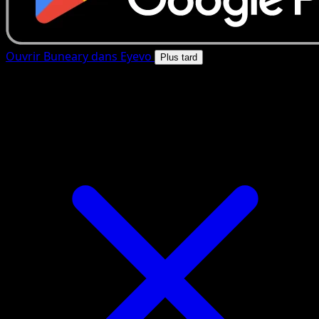
Ouvrir Buneary dans Eyevo
Plus tard
4.8★
|
50k+ telechargements
|
Gratuit
Buneary