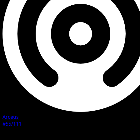
Arceus
#55/111
Rarete
Common