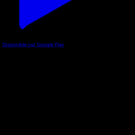
Disponible sur Google Play
Buneary
Arceus
Platinum
#55
Common
sui
Pokemon