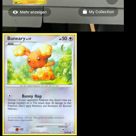
Buneary
·
Arceus
#55