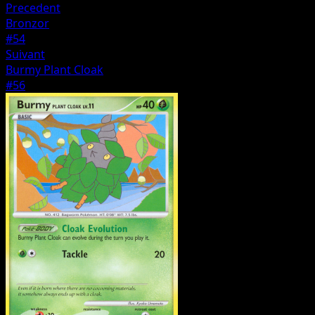
Precedent
Bronzor
#54
Suivant
Burmy Plant Cloak
#56