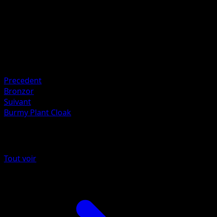
Artiste
sui
HP
50
Retraite
Faiblesse
Fighting +10
Precedent
Bronzor
Suivant
Burmy Plant Cloak
Plus de Arceus
Tout voir