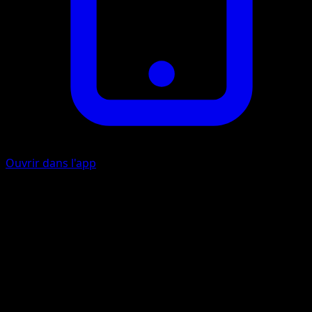
Ouvrir dans l'app
Bunny Hop
C
Choose 1 of your opponent's Pokémon that doesn't have
any damage counters on it. This attack does 20 damage t
that Pokémon. (Don't apply Weakness and Resistance for
Benched Pokémon.)