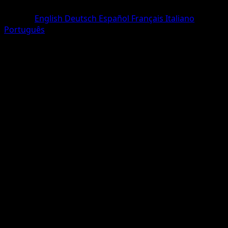
Commune
Langue
English
Deutsch
Español
Français
Italiano
Português