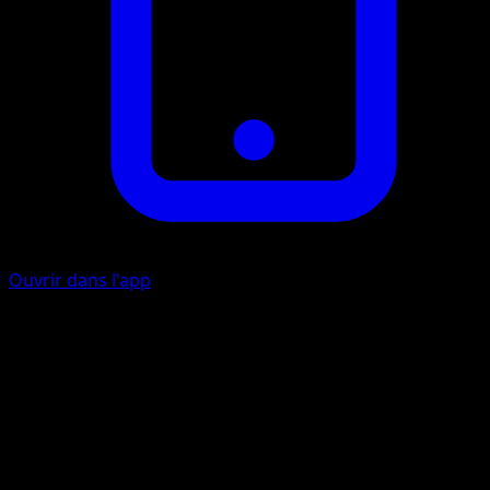
Ouvrir dans l'app
Queue de pêche
I
Cherchez dans votre pile de défausse une carte Bébé
Pokémon, Pokémon de base ou Évolution, ou une Carte
Énergie de base. Montrez-la à votre adversaire et ajoutez-
la ensuite à votre main.