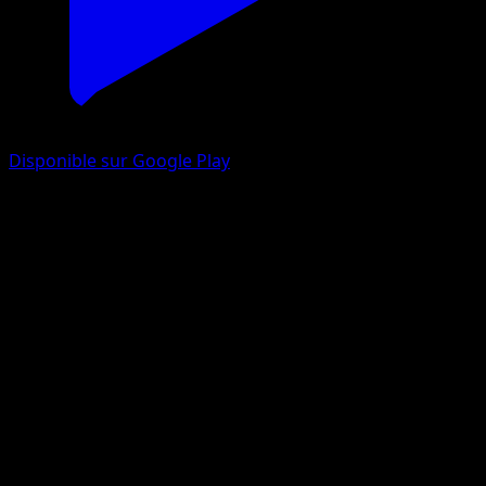
Disponible sur Google Play
Ramoloss
Aquapolis
e-cards
#108
Commune
Aya Kusube
Pokémon