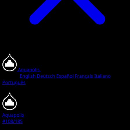
Aquapolis
•
#108/185
•
Commune
Langue
English
Deutsch
Español
Français
Italiano
Português
Pokémon
Base
Aquapolis
#108/185
Rarete