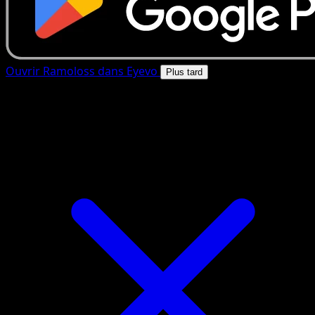
Ouvrir Ramoloss dans Eyevo
Plus tard
4.8★
|
50k+ telechargements
|
Gratuit
Ramoloss