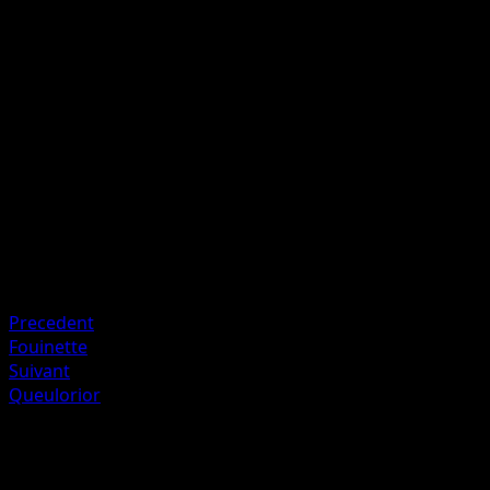
Morsure
I
I
20
Artiste
Aya Kusube
HP
50
Retraite
Faiblesse
Électrique ×2
Precedent
Fouinette
Suivant
Queulorior
Plus de Aquapolis