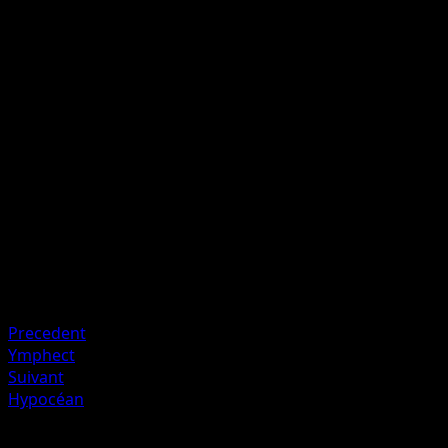
Coupe transversale
I
I
I
20+
Si le Pokémon Défenseur est une Évolution, cette attaque
inflige 20 dégâts plus 20 dégâts supplémentaires.
Artiste
Hisao Nakamura
HP
60
Retraite
Faiblesse
Feu ×2
Precedent
Ymphect
Suivant
Hypocéan
Plus de Aquapolis