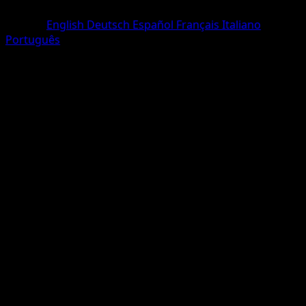
Peu Commune
Langue
English
Deutsch
Español
Français
Italiano
Português