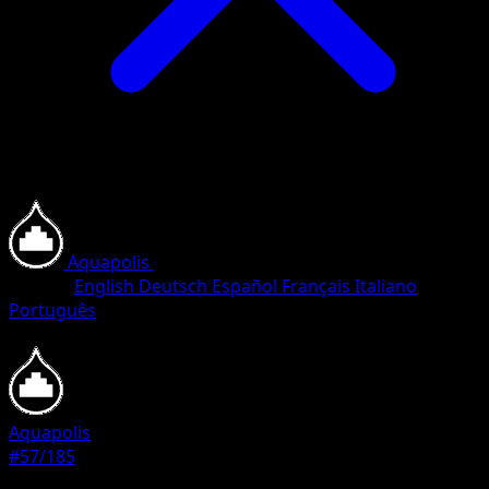
Aquapolis
•
#57/185
•
Peu Commune
Langue
English
Deutsch
Español
Français
Italiano
Português
Pokémon
Base
Aquapolis
#57/185
Rarete