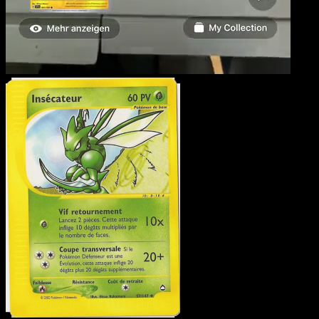
Insécateur
·
Aquapolis