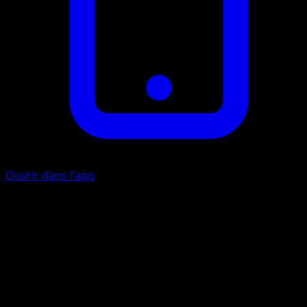
Ouvrir dans l'app
Vif retournement
P
10x
Lancez 2 pièces. Cette attaque inflige 10 dégâts multipliés
par le nombre de faces.