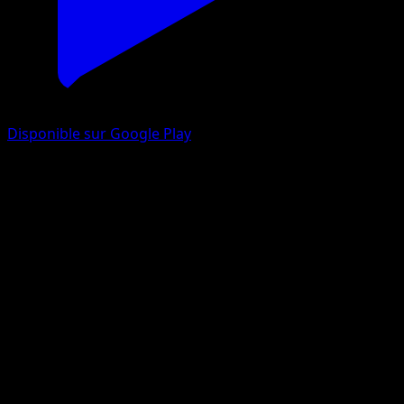
Disponible sur Google Play
Insécateur
Aquapolis
e-cards
#57
Peu Commune
Hisao Nakamura
Pokémon