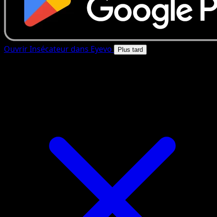
Ouvrir Insécateur dans Eyevo
Plus tard
4.8★
|
50k+ telechargements
|
Gratuit
Insécateur