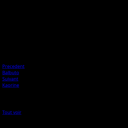
joueurs et replacez-les sur le dessus du deck de ce joueur
dans l'ordre de votre choix.
Artiste
Ayaka Yoshida
HP
60
Retraite
Faiblesse
Psy ×2
Precedent
Balbuto
Suivant
Kaorine
Plus de Origines Antiques
Tout voir