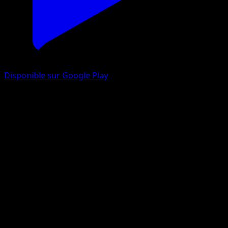
Disponible sur Google Play
Balbuto
Origines Antiques
XY
#32
Commune
Ayaka Yoshida
Pokémon