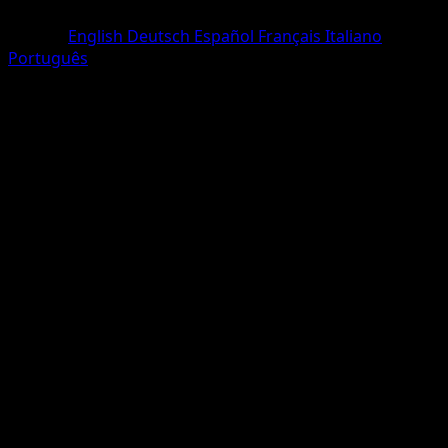
Commune
Langue
English
Deutsch
Español
Français
Italiano
Português