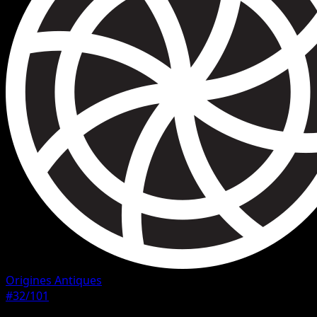
Origines Antiques
#32/101
Rarete