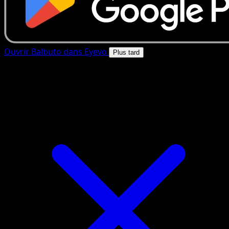
Ouvrir Balbuto dans Eyevo
Plus tard
4.8★
|
50k+ telechargements
|
Gratuit
Balbuto