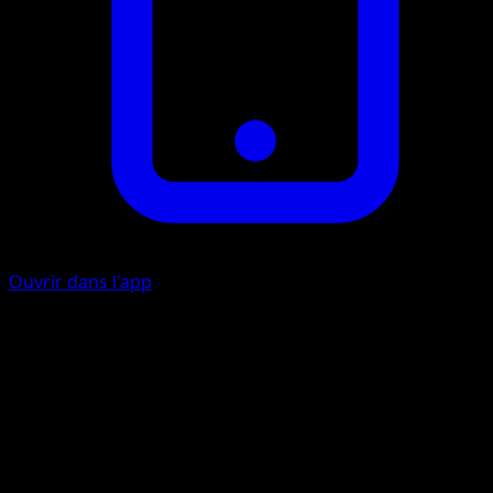
Ouvrir dans l'app
Ability
{title}:
Tour du Futur
P
Regardez les 3 cartes du dessus du deck de l'un des