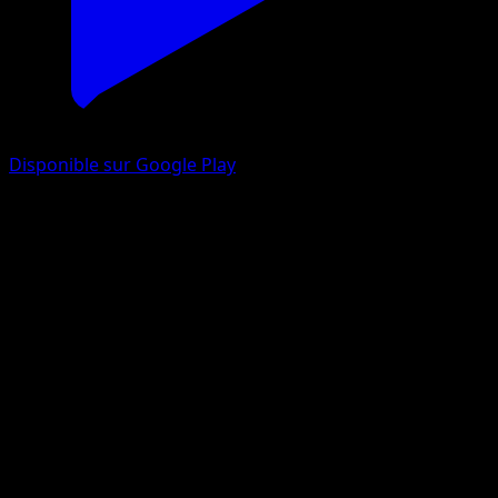
Disponible sur Google Play
Lien Spirituel Pharamp
Origines Antiques
XY
#70
Peu Commune
5ban Graphics
Dresseur