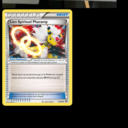
Lien Spirituel Pharamp
·
Origines Antiques
#70
Telechargez Eyevo pour scanner les cartes