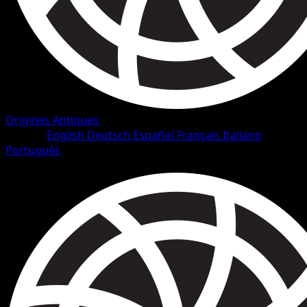
Origines Antiques
•
#70/101
•
Peu Commune
Langue
English
Deutsch
Español
Français
Italiano
Português
Dresseur