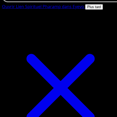
Ouvrir Lien Spirituel Pharamp dans Eyevo
Plus tard
4.8★
|
50k+ telechargements
|
Gratuit
Lien Spirituel Pharamp