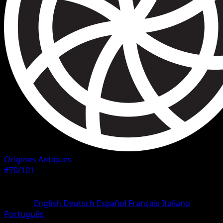
Origines Antiques
#70/101
Rarete
Peu Commune
Langue
English
Deutsch
Español
Français
Italiano
Português