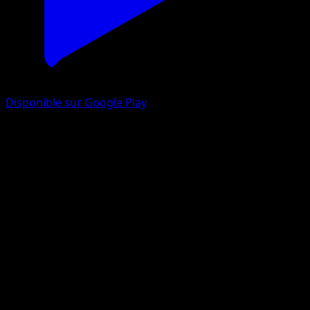
Disponible sur Google Play
Rafflesia
151
Écarlate et Violet
#045
Rare
Sekio
Pokémon