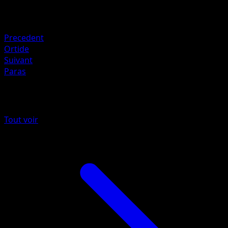
Retraite
Faiblesse
Feu ×2
Precedent
Ortide
Suivant
Paras
Plus de 151
Tout voir