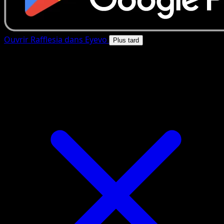
Ouvrir Rafflesia dans Eyevo
Plus tard
4.8★
|
50k+ telechargements
|
Gratuit
Rafflesia