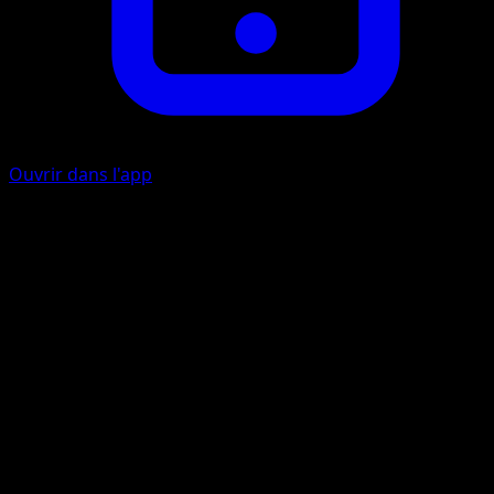
Ouvrir dans l'app
Ability
Fully Blooming Energy
Lance-Soleil
P
I
I
90
Artiste
Sekio
HP
140