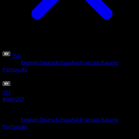
151
•
#045/207
•
Rare
Langue
English
Deutsch
Español
Français
Italiano
Português
Pokémon
Niveau 2
151
#045/207
Rarete
Rare
Langue
English
Deutsch
Español
Français
Italiano
Português