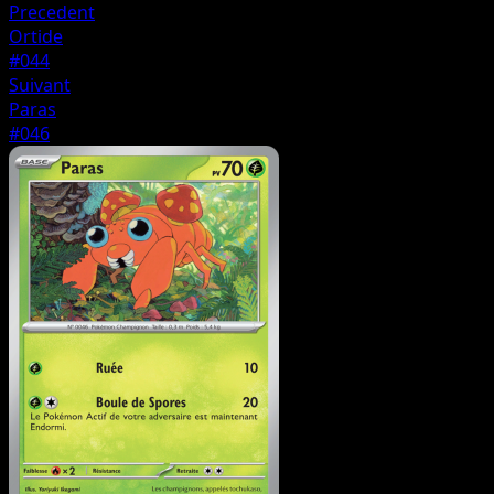
Precedent
Ortide
#044
Suivant
Paras
#046