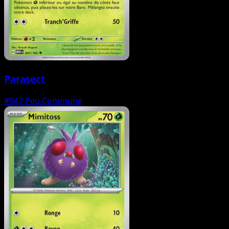
Parasect
#047
Peu Commune