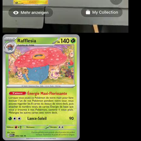
Rafflesia
·
151
#045