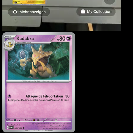
Kadabra
·
151
#064