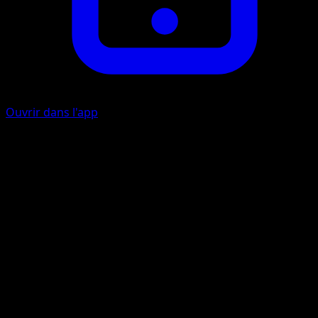
Ouvrir dans l'app
Attaque de Téléportation
P
30
Échangez ce Pokémon contre l'un de vos Pokémon de
Banc.
Artiste
Mitsuhiro Arita
HP
80