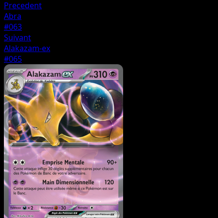
Precedent
Abra
#063
Suivant
Alakazam-ex
#065