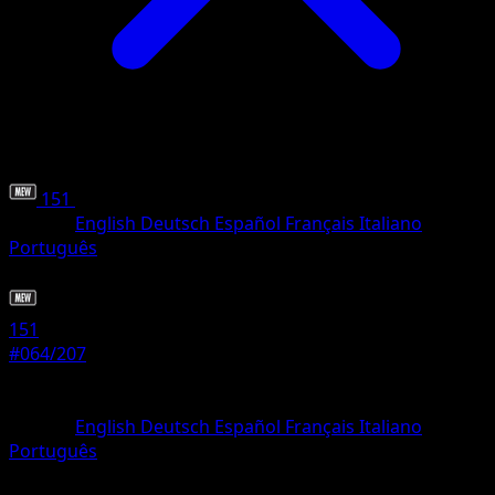
151
•
#064/207
•
Peu Commune
Langue
English
Deutsch
Español
Français
Italiano
Português
Pokémon
Niveau 1
151
#064/207
Rarete
Peu Commune
Langue
English
Deutsch
Español
Français
Italiano
Português