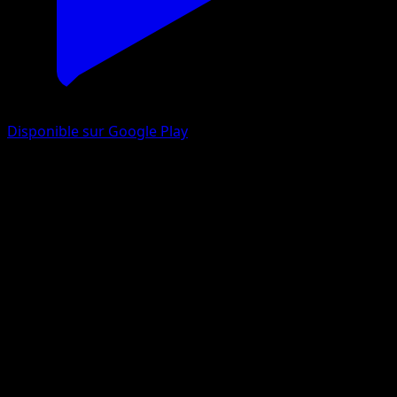
Disponible sur Google Play
Kadabra
151
Écarlate et Violet
#064
Peu Commune
Mitsuhiro Arita
Pokémon