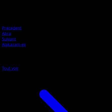
Retraite
Faiblesse
Obscurité ×2
Resistance
Fighting -30
Precedent
Abra
Suivant
Alakazam-ex
Plus de 151
Tout voir