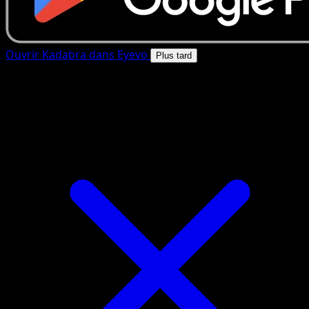
Ouvrir Kadabra dans Eyevo
Plus tard
4.8★
|
50k+ telechargements
|
Gratuit
Kadabra