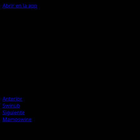
Abrir en la app
Headbutt Bounce
F
F
C
70
Artista
Midori Harada
HP
100
Retirada
Debilidad
Grass +20
Anterior
Swinub
Siguiente
Mamoswine
Más de Wisdom of Sea and Sky