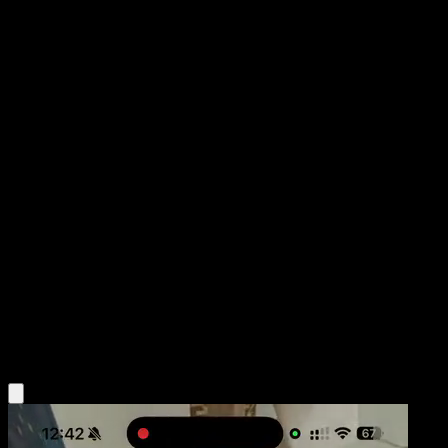
Piloswine
Wisdom of Sea and Sky
Pokémon TCG Pocket
#097
Two Diamond
Midori Harada
Pokemon
Stage1
Fighting
Obtén la app Eyevo