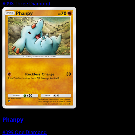
#098
Three Diamond
Phanpy
#099
One Diamond