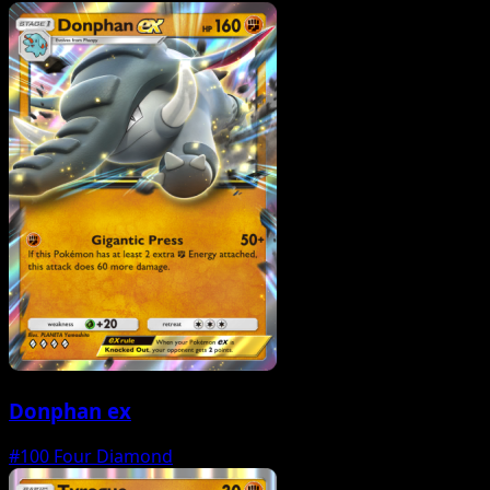
Donphan ex
#100
Four Diamond