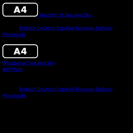
Wisdom of Sea and Sky
•
#097/241
•
Two
Diamond
Idioma
English
Deutsch
Español
Français
Italiano
Português
Pokemon
Stage1
Wisdom of Sea and Sky
#097/241
Rareza
Two Diamond
Idioma
English
Deutsch
Español
Français
Italiano
Português