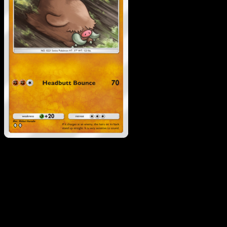
Piloswine
·
Wisdom of Se
and Sky
#097
Descarga Eyevo para escanear cartas al instant
y seguir precios.
Recibe precios en vivo, herramientas de colección y
escaneos rápidos. Abre esta carta exacta en la app o
descarga ahora.