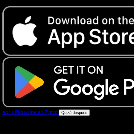
Abrir Piloswine en Eyevo
Quizá después
4.8★
|
50k+ descargas
|
Gratis
Piloswine