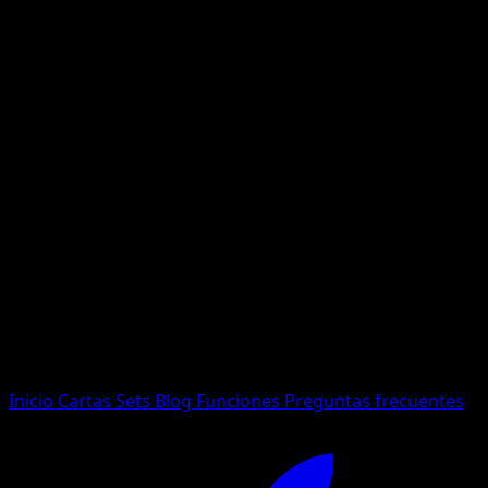
No se encontraron resultados
Busca nombres de Pokemon, sets o tipos de carta.
Idioma
Inicio
Cartas
Sets
Blog
Funciones
Preguntas frecuentes