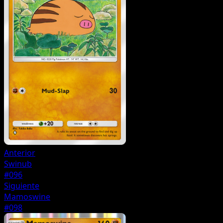
Anterior
Swinub
#096
Siguiente
Mamoswine
#098