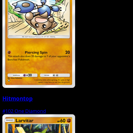
Hitmontop
#102
One Diamond