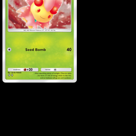
Cherrim
·
Wisdom of Sea
and Sky
#024
Descarga Eyevo para escanear cartas al instant
y seguir precios.
Recibe precios en vivo, herramientas de colección y
escaneos rápidos. Abre esta carta exacta en la app o
descarga ahora.