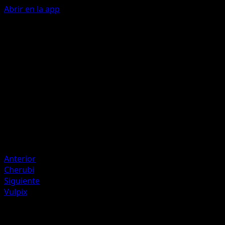
Abrir en la app
Seed Bomb
C
40
Artista
Atsuko Nishida
HP
80
Retirada
Debilidad
Fire +20
Anterior
Cherubi
Siguiente
Vulpix
Más de Wisdom of Sea and Sky