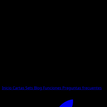
No se encontraron resultados
Busca nombres de Pokemon, sets o tipos de carta.
Idioma
Inicio
Cartas
Sets
Blog
Funciones
Preguntas frecuentes