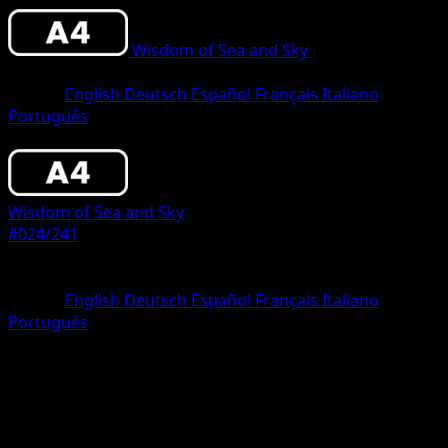
Wisdom of Sea and Sky
•
#024/241
•
Two
Diamond
Idioma
English
Deutsch
Español
Français
Italiano
Português
Pokemon
Stage1
Wisdom of Sea and Sky
#024/241
Rareza
Two Diamond
Idioma
English
Deutsch
Español
Français
Italiano
Português