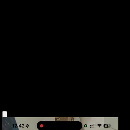
Cherrim
Wisdom of Sea and Sky
Pokémon TCG Pocket
#024
Two Diamond
Atsuko Nishida
Pokemon
Stage1
Grass
Obtén la app Eyevo