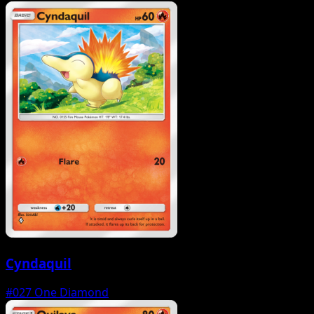
Cyndaquil
#027
One Diamond