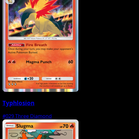
Typhlosion
#029
Three Diamond