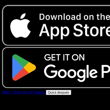
Abrir Cherrim en Eyevo
Quizá después
4.8★
|
50k+ descargas
|
Gratis
Cherrim