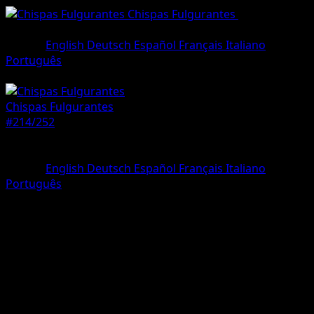
Chispas Fulgurantes
•
#214/252
•
Rara Ilustración
Idioma
English
Deutsch
Español
Français
Italiano
Português
Pokémon
Fase 1
Chispas Fulgurantes
#214/252
Rareza
Rara Ilustración
Idioma
English
Deutsch
Español
Français
Italiano
Português