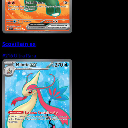
Scovillain ex
#216
Ultra Rara