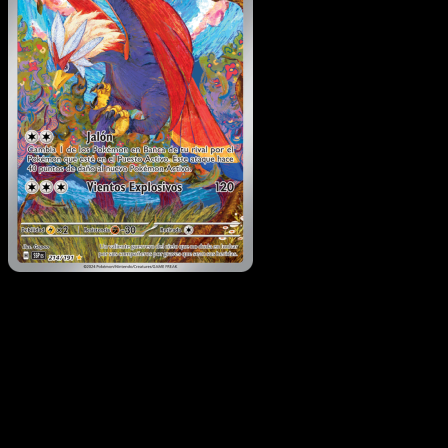
Braviary
·
Chispas
Fulgurantes
#214
Descarga Eyevo para escanear cartas al instant
y seguir precios.
Recibe precios en vivo, herramientas de colección y
escaneos rápidos. Abre esta carta exacta en la app o
descarga ahora.