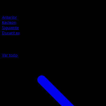
Rayo ×2
Resistencia
Fighting -30
Anterior
Kecleon
Siguiente
Durant ex
Más de Chispas Fulgurantes
Ver todo