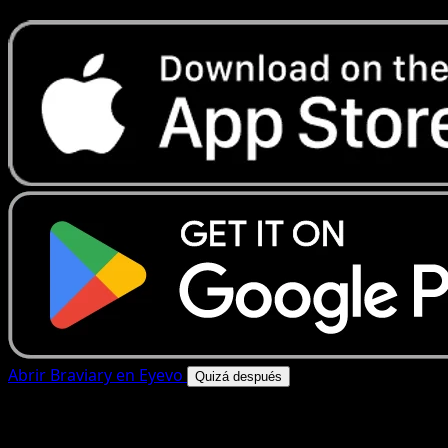
Abrir Braviary en Eyevo
Quizá después
4.8★
|
50k+ descargas
|
Gratis
Braviary