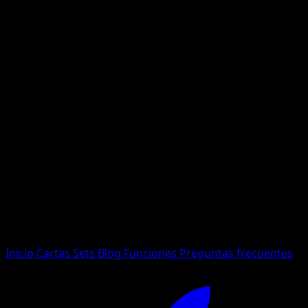
No se encontraron resultados
Busca nombres de Pokemon, sets o tipos de carta.
Idioma
Inicio
Cartas
Sets
Blog
Funciones
Preguntas frecuentes