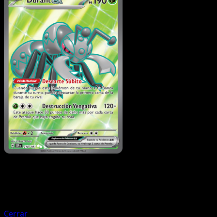
Pokémon
Fase 1
Braviary
Cerrar