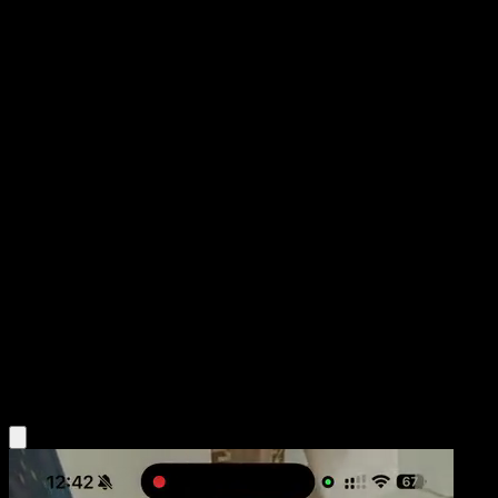
Braviary
Chispas Fulgurantes
Escarlata y Púrpura
#214
Rara Ilustración
Gapao
Pokémon
Fase 1
Colorless
Obtén la app Eyevo