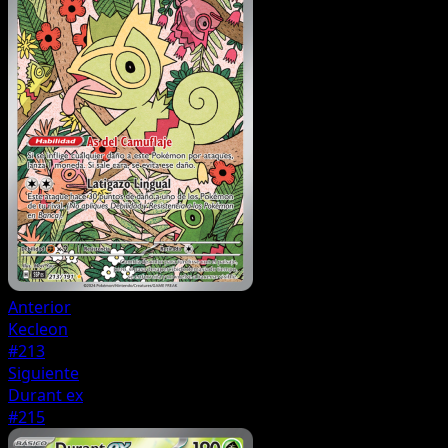
Anterior
Kecleon
#213
Siguiente
Durant ex
#215