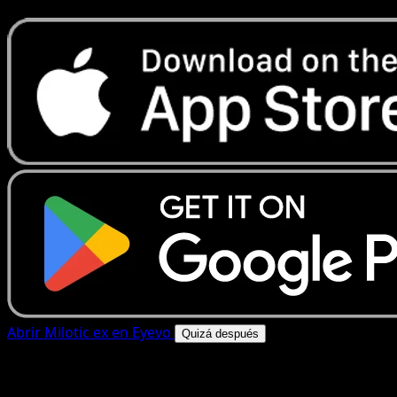
Abrir Milotic ex en Eyevo
Quizá después
4.8★
|
50k+ descargas
|
Gratis
Milotic ex