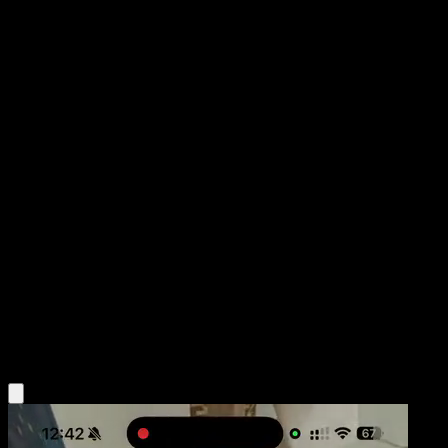
Milotic ex
Chispas Fulgurantes
Escarlata y Púrpura
#237
Rara Ilustración Especial
Kuroimori
Pokémon
Fase 1
Water
Obtén la app Eyevo