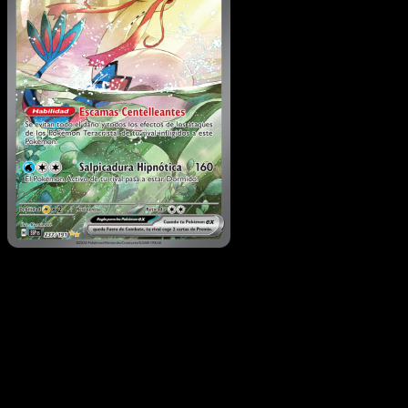
Milotic ex
·
Chispas
Fulgurantes
#237
Descarga Eyevo para escanear cartas al instant
y seguir precios.
Recibe precios en vivo, herramientas de colección y
escaneos rápidos. Abre esta carta exacta en la app o
descarga ahora.