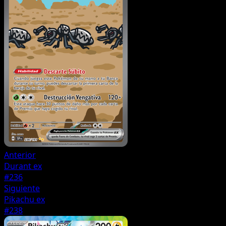
Anterior
Durant ex
#236
Siguiente
Pikachu ex
#238