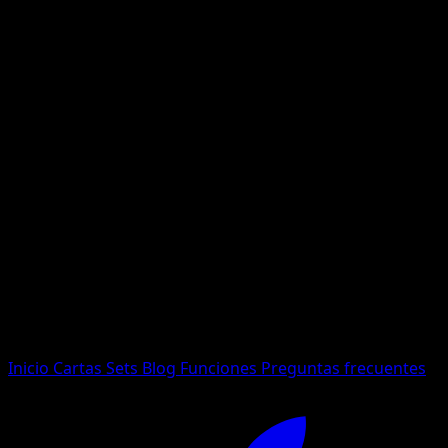
No se encontraron resultados
Busca nombres de Pokemon, sets o tipos de carta.
Idioma
Inicio
Cartas
Sets
Blog
Funciones
Preguntas frecuentes