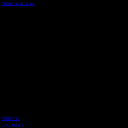
Abrir en la app
Ability
Sparkling Scales
Salpicadura Hipnótica
A
I
I
160
El Pokémon Activo de tu rival pasa a estar Dormido.
Artista
Kuroimori
HP
270
Retirada
Debilidad
Rayo ×2
Anterior
Durant ex