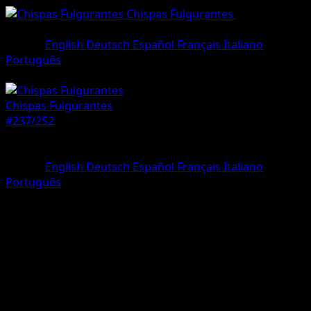
Chispas Fulgurantes
•
#237/252
•
Rara Ilustración Especial
Idioma
English
Deutsch
Español
Français
Italiano
Português
Pokémon
Fase 1
Chispas Fulgurantes
#237/252
Rareza
Rara Ilustración Especial
Idioma
English
Deutsch
Español
Français
Italiano
Português