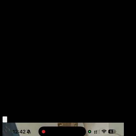
Meditite
Corona Astral
Escarlata y Púrpura
#153
Rara Ilustración
Yuriko Akase
Pokémon
Básico
Fighting
Obtén la app Eyevo