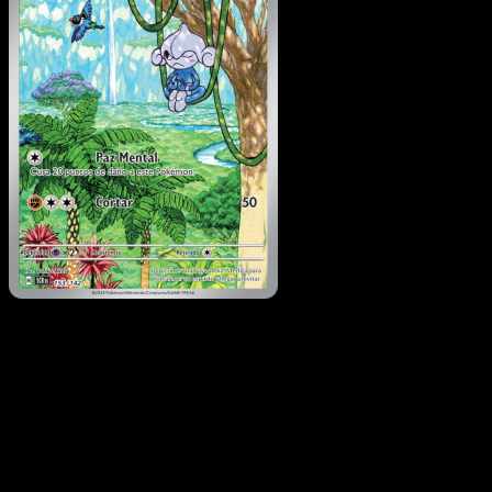
Meditite
·
Corona Astral
#153
Descarga Eyevo para escanear cartas al instant
y seguir precios.
Recibe precios en vivo, herramientas de colección y
escaneos rápidos. Abre esta carta exacta en la app o
descarga ahora.