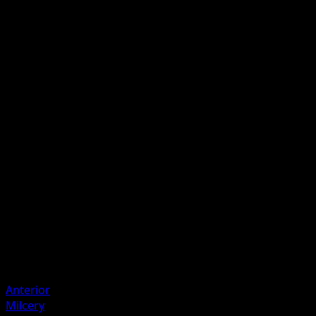
Paz Mental
I
Cura 20 puntos de daño a este Pokémon.
Cortar
L
I
I
50
Artista
Yuriko Akase
HP
70
Retirada
Debilidad
Psíquico ×2
Anterior
Milcery