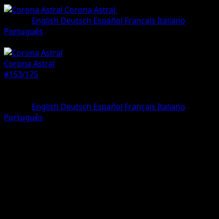
Corona Astral
•
#153/175
•
Rara Ilustració
Idioma
English
Deutsch
Español
Français
Italiano
Português
Pokémon
Básico
Corona Astral
#153/175
Rareza
Rara Ilustración
Idioma
English
Deutsch
Español
Français
Italiano
Português