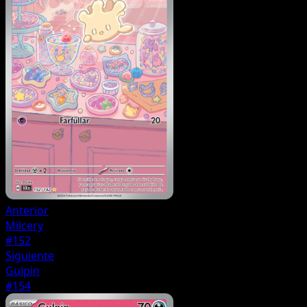
Anterior
Milcery
#152
Siguiente
Gulpin
#154