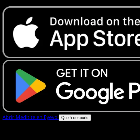
Abrir Meditite en Eyevo
Quizá después
4.8★
|
50k+ descargas
|
Gratis
Meditite