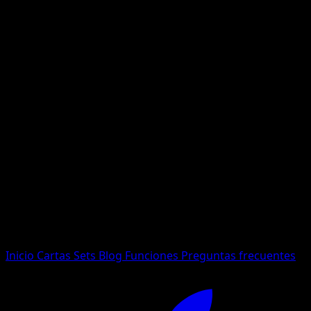
No se encontraron resultados
Busca nombres de Pokemon, sets o tipos de carta.
Idioma
Inicio
Cartas
Sets
Blog
Funciones
Preguntas frecuentes