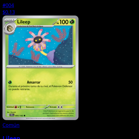
#004
$0.13
Común
Lileep