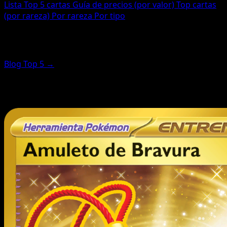
Lista
Top 5 cartas
Guía de precios (por valor)
Top cartas
(por rareza)
Por rareza
Por tipo
Top cartas (destacadas por rareza)
Blog Top 5 →
Estas cartas se clasifican por puntuación de rareza (no
por precio). Para las más valiosas, usa la guía de precios.