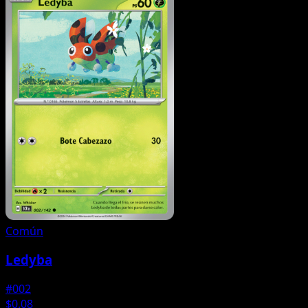
Común
Ledyba
#002
$0.08