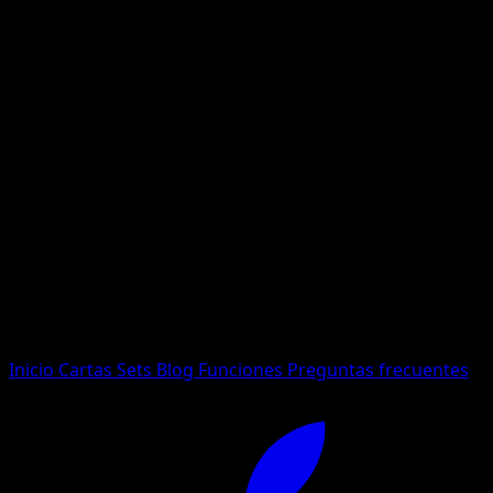
No se encontraron resultados
Busca nombres de Pokemon, sets o tipos de carta.
Idioma
Inicio
Cartas
Sets
Blog
Funciones
Preguntas frecuentes