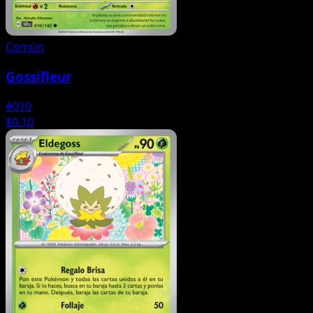
Común
Gossifleur
#010
$0.10