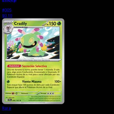
#005
$0.10
Rara