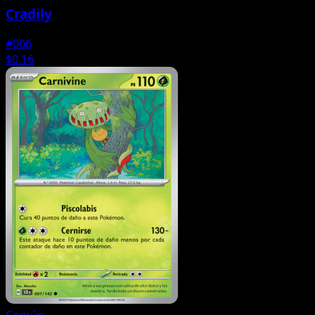
Cradily
#006
$0.16
Común