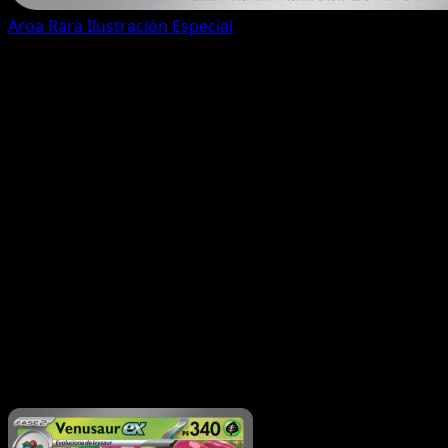
Aroa
Rara Ilustración Especial
Todas las cartas (175)
FAQ del set
¿Cuántas cartas hay en Corona Astral?
Corona Astral
contiene 175 cartas, con 142 cartas impresas
oficialmente.
¿Dónde puedo ver las cartas más valiosas de Corona
Astral?
Usa la guía de precios o la página Top 5 para ver
los precios de mercado más altos de este set.
¿Puedo explorar las cartas de Corona Astral por
rareza o tipo?
Sí: usa los enlaces rápidos de arriba para
filtrar por rareza o tipo.