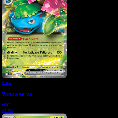
Rara
Venusaur ex
#001
$1.20