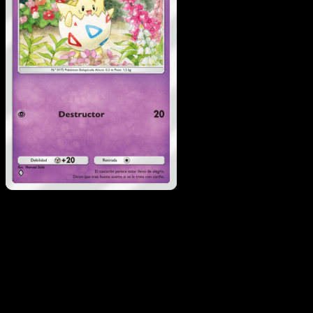
Togepi
·
Pugna
Espaciotemporal
#063
Descarga Eyevo para escanear cartas al instant
y seguir precios.
Recibe precios en vivo, herramientas de colección y
escaneos rápidos. Abre esta carta exacta en la app o
descarga ahora.