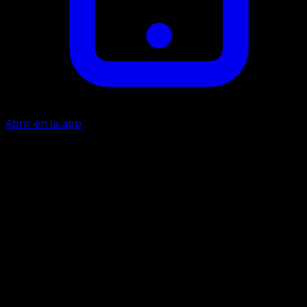
Abrir en la app
Destructor
P
20
Artista
Narumi Sato
HP
50
Retirada
Debilidad