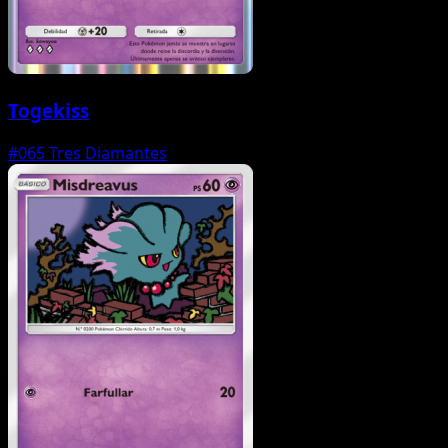
Togekiss
#065
Tres Diamantes