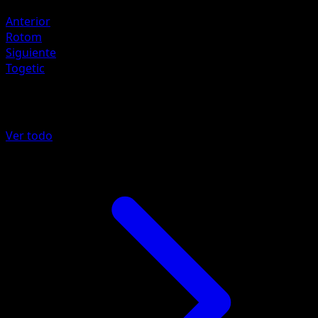
Metálica +20
Anterior
Rotom
Siguiente
Togetic
Más de Pugna Espaciotemporal
Ver todo