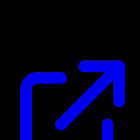
Precio de mercado
N/D
En vivo