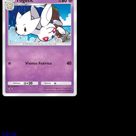
Pokémon
Básico
Togepi
Cerrar