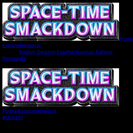
Pugn
Espaciotemporal
•
#063/207
•
Un Diamante
Idioma
English
Deutsch
Español
Français
Italiano
Português
Pokémon
Básico
Pugna Espaciotemporal
#063/207
Rareza
Un Diamante