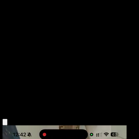
Togepi
Pugna Espaciotemporal
Juego de Cartas Coleccionables Pokémon Pocket
#063
Un Diamante
Narumi Sato
Pokémon
Básico
Psychic
Obtén la app Eyevo