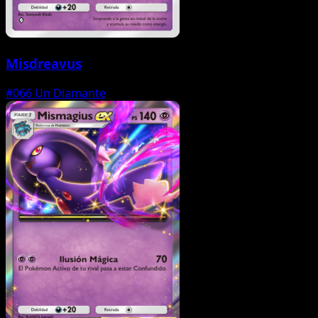
Misdreavus
#066
Un Diamante