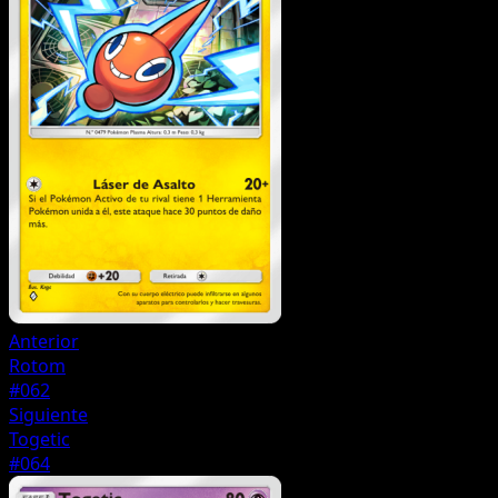
Anterior
Rotom
#062
Siguiente
Togetic
#064