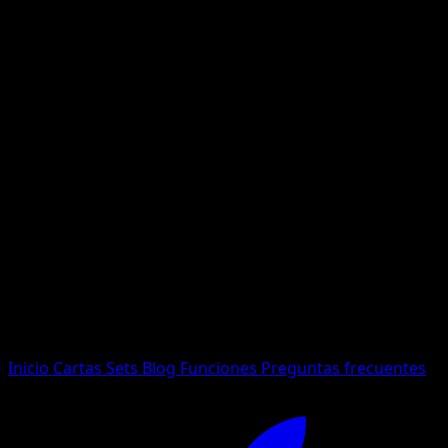
No se encontraron resultados
Busca nombres de Pokemon, sets o tipos de carta.
Idioma
Inicio
Cartas
Sets
Blog
Funciones
Preguntas frecuentes