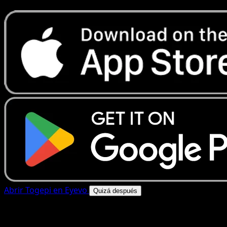
Abrir Togepi en Eyevo
Quizá después
4.8★
|
50k+ descargas
|
Gratis
Togepi