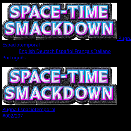
Pugn
Espaciotemporal
•
#002/207
•
Un Diamante
Idioma
English
Deutsch
Español
Français
Italiano
Português
Pokémon
Fase 1
Pugna Espaciotemporal
#002/207
Rareza
Un Diamante