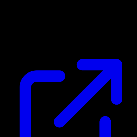
Precio de mercado
N/D
En vivo