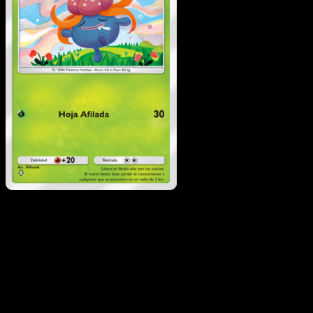
Gloom
·
Pugna
Espaciotemporal
#002
Descarga Eyevo para escanear cartas al instant
y seguir precios.
Recibe precios en vivo, herramientas de colección y
escaneos rápidos. Abre esta carta exacta en la app o
descarga ahora.