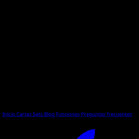
No se encontraron resultados
Busca nombres de Pokemon, sets o tipos de carta.
Idioma
Inicio
Cartas
Sets
Blog
Funciones
Preguntas frecuentes