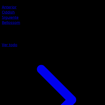
Fuego +20
Anterior
Oddish
Siguiente
Bellossom
Más de Pugna Espaciotemporal
Ver todo