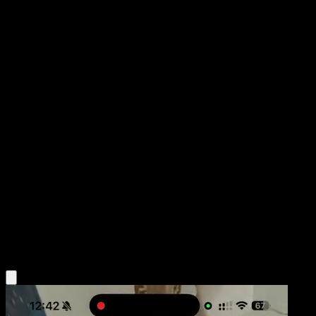
Gloom
Pugna Espaciotemporal
Juego de Cartas Coleccionables Pokémon Pocket
#002
Un Diamante
Shibuzoh.
Pokémon
Fase 1
Grass
Obtén la app Eyevo