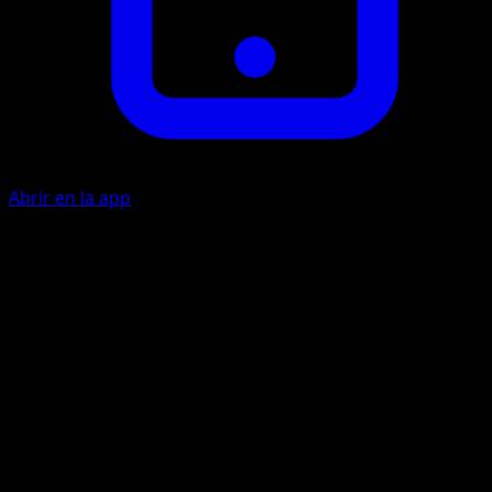
Abrir en la app
Hoja Afilada
P
30
Artista
Shibuzoh.
HP
80
Retirada
Debilidad