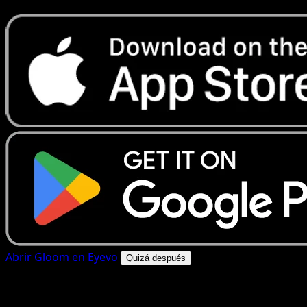
Abrir Gloom en Eyevo
Quizá después
4.8★
|
50k+ descargas
|
Gratis
Gloom