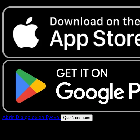
Abrir Dialga ex en Eyevo
Quizá después
4.8★
|
50k+ descargas
|
Gratis
Dialga ex