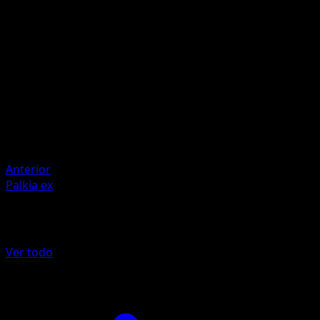
M
M
I
I
100
Artista
PLANETA CG Works
HP
150
Retirada
Debilidad
Fuego +20
Anterior
Palkia ex
Más de Pugna Espaciotemporal
Ver todo