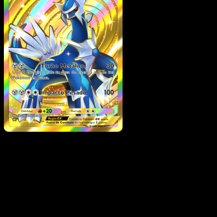
Dialga ex
·
Pugna
Espaciotemporal
#207
Descarga Eyevo para escanear cartas al instant
y seguir precios.
Recibe precios en vivo, herramientas de colección y
escaneos rápidos. Abre esta carta exacta en la app o
descarga ahora.