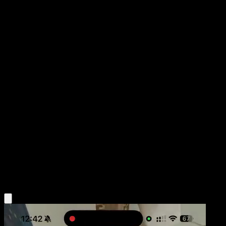
Dialga ex
Pugna Espaciotemporal
Juego de Cartas Coleccionables Pokémon Pocket
#207
Corona
PLANETA CG Works
Pokémon
Básico
Metal
Obtén la app Eyevo