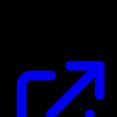
Precio de mercado
N/D
En vivo