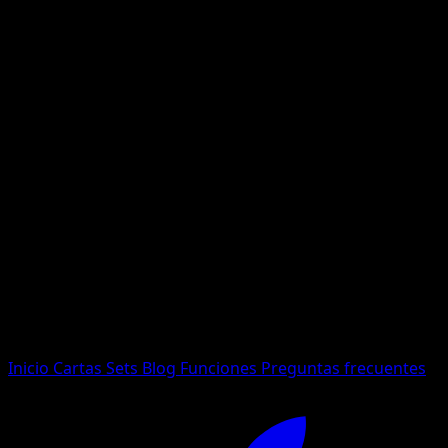
No se encontraron resultados
Busca nombres de Pokemon, sets o tipos de carta.
Idioma
Inicio
Cartas
Sets
Blog
Funciones
Preguntas frecuentes