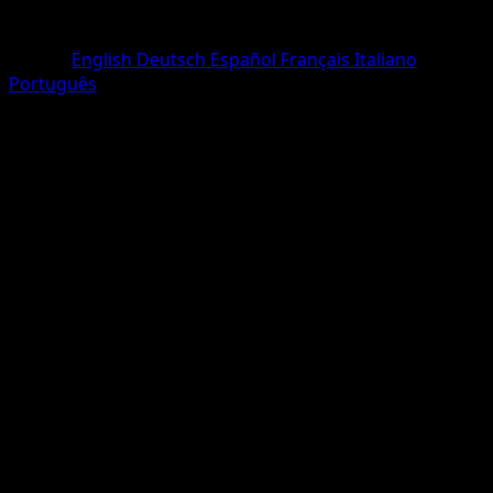
Rareza
Corona
Idioma
English
Deutsch
Español
Français
Italiano
Português