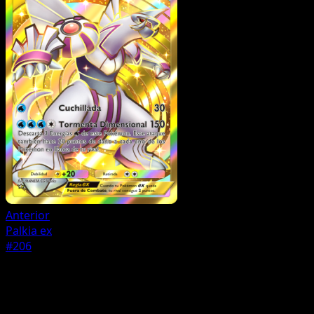
Anterior
Palkia ex
#206
Pokémon
Básico
Dialga ex