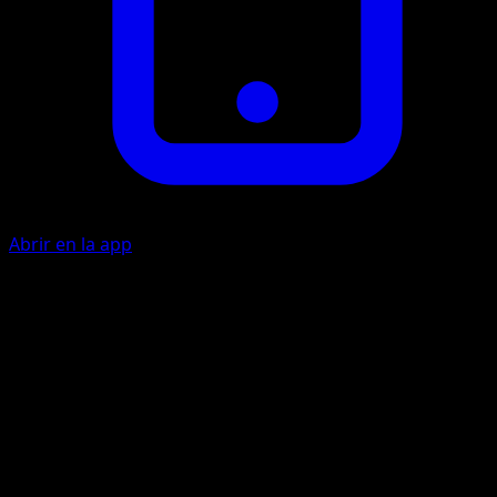
Abrir en la app
Turbo Metálico
M
M
30
Une 2 Energías {M} de tu área de Energía a 1 de tus
Pokémon en Banca.
Impacto Pesado