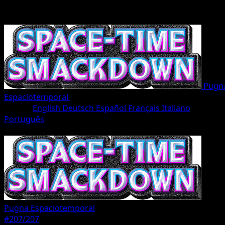
Pugn
Espaciotemporal
•
#207/207
•
Corona
Idioma
English
Deutsch
Español
Français
Italiano
Português
Pokémon
Básico
Pugna Espaciotemporal
#207/207