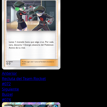
Anterior
Recluta del Team Rocket
#072
Siguiente
Buizel
#074