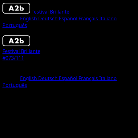
Festival Brillante
•
#073/111
•
Una Estrella
Idioma
English
Deutsch
Español
Français
Italiano
Português
Pokémon
Fase 2
Festival Brillante
#073/111
Rareza
Una Estrella
Idioma
English
Deutsch
Español
Français
Italiano
Português