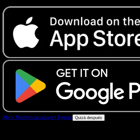
Abrir Meowscarada en Eyevo
Quizá después
4.8★
|
50k+ descargas
|
Gratis
Meowscarada