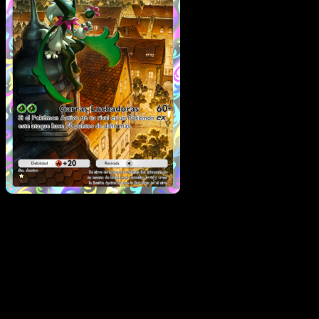
Meowscarada
·
Festival
Brillante
#073
Descarga Eyevo para escanear cartas al instant
y seguir precios.
Recibe precios en vivo, herramientas de colección y
escaneos rápidos. Abre esta carta exacta en la app o
descarga ahora.