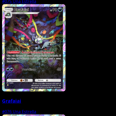
#075
Una Estrella
Grafaiai
#076
Una Estrella