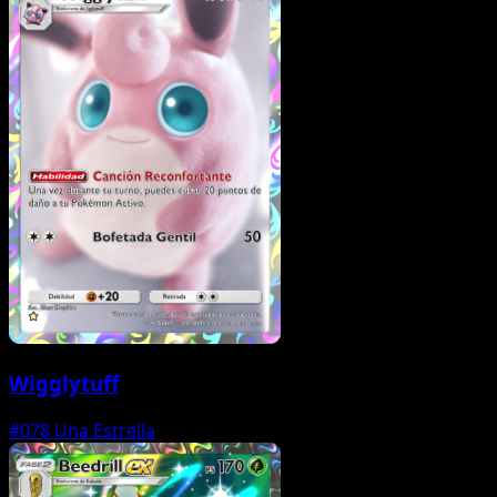
Wigglytuff
#078
Una Estrella