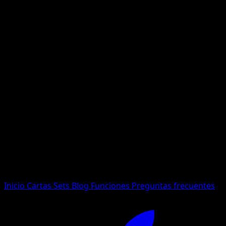
No se encontraron resultados
Busca nombres de Pokemon, sets o tipos de carta.
Idioma
Inicio
Cartas
Sets
Blog
Funciones
Preguntas frecuentes