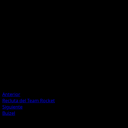
Garras Luchadoras
P
P
60+
Si el Pokémon Activo de tu rival es un Pokémon {ex}, este
ataque hace 70 puntos de daño más.
Artista
danciao
HP
140
Retirada
Debilidad
Fuego +20
Anterior
Recluta del Team Rocket
Siguiente
Buizel
Más de Festival Brillante