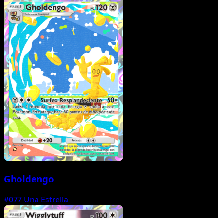
Gholdengo
#077
Una Estrella