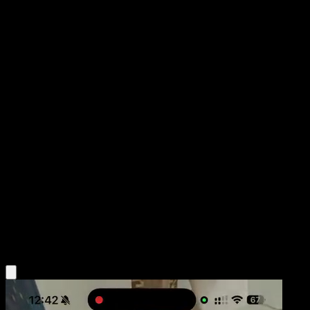
Meowscarada
Festival Brillante
Juego de Cartas Coleccionables Pokémon Pocket
#073
Una Estrella
danciao
Pokémon
Fase 2
Grass
Obtén la app Eyevo