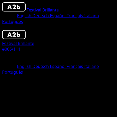
Festival Brillante
•
#006/111
•
Dos Diamantes
Idioma
English
Deutsch
Español
Français
Italiano
Português
Pokémon
Fase 1
Festival Brillante
#006/111
Rareza
Dos Diamantes
Idioma
English
Deutsch
Español
Français
Italiano
Português