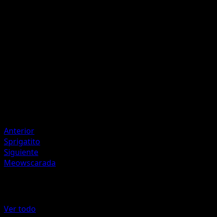
Cuchillada
P
P
40
Artista
mashu
HP
90
Retirada
Debilidad
Fuego +20
Anterior
Sprigatito
Siguiente
Meowscarada
Más de Festival Brillante
Ver todo