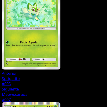
Anterior
Sprigatito
#005
Siguiente
Meowscarada
#007