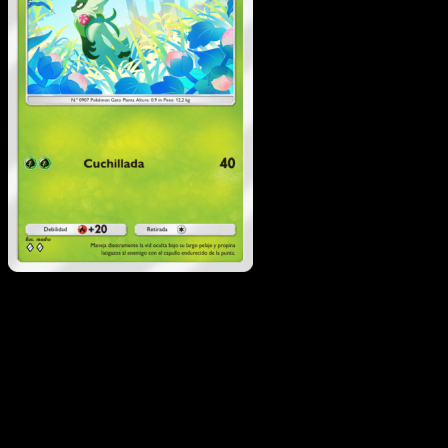
Floragato
·
Festival
Brillante
#006
Descarga Eyevo para escanear cartas al instant
y seguir precios.
Recibe precios en vivo, herramientas de colección y
escaneos rápidos. Abre esta carta exacta en la app o
descarga ahora.