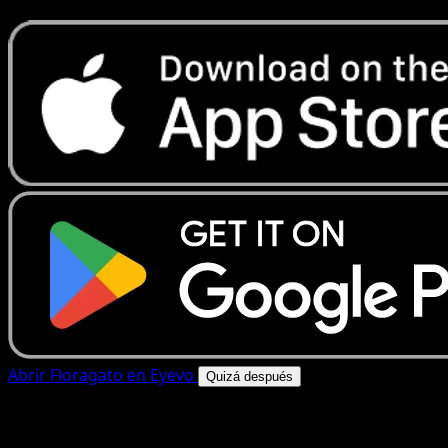
Abrir Floragato en Eyevo
Quizá después
4.8★
|
50k+ descargas
|
Gratis
Floragato