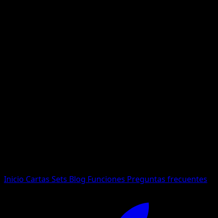
No se encontraron resultados
Busca nombres de Pokemon, sets o tipos de carta.
Idioma
Inicio
Cartas
Sets
Blog
Funciones
Preguntas frecuentes