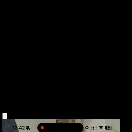
Floragato
Festival Brillante
Juego de Cartas Coleccionables Pokémon Pocket
#006
Dos Diamantes
mashu
Pokémon
Fase 1
Grass
Obtén la app Eyevo