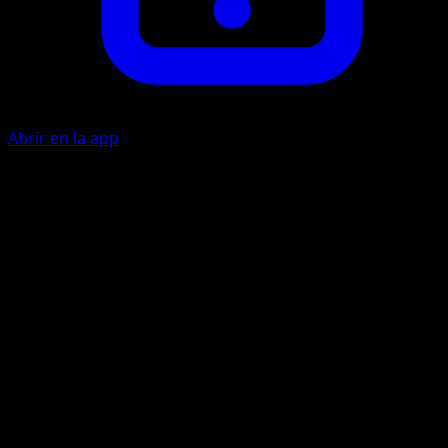
Abrir en la app
Miraculous Light
C
10
Remove 2 damage counters and all Special Conditions
from Latias.
Mist Ball
F
W
C
80