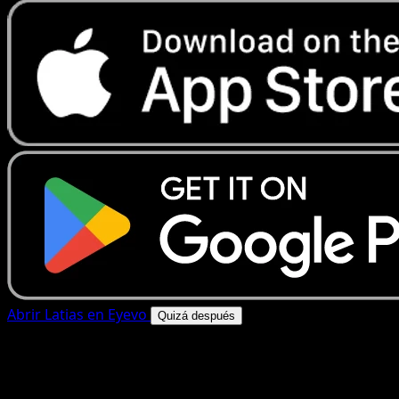
Abrir Latias en Eyevo
Quizá después
4.8★
|
50k+ descargas
|
Gratis
Latias