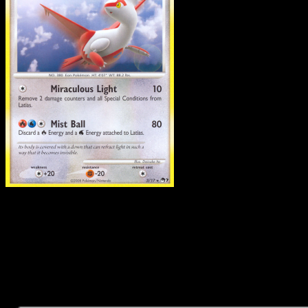
Latias
·
POP Series 7
#3
Descarga Eyevo para escanear cartas al instant
y seguir precios.
Recibe precios en vivo, herramientas de colección y
escaneos rápidos. Abre esta carta exacta en la app o
descarga ahora.