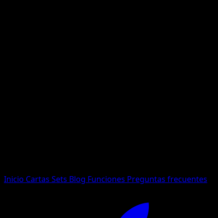
No se encontraron resultados
Busca nombres de Pokemon, sets o tipos de carta.
Idioma
Inicio
Cartas
Sets
Blog
Funciones
Preguntas frecuentes