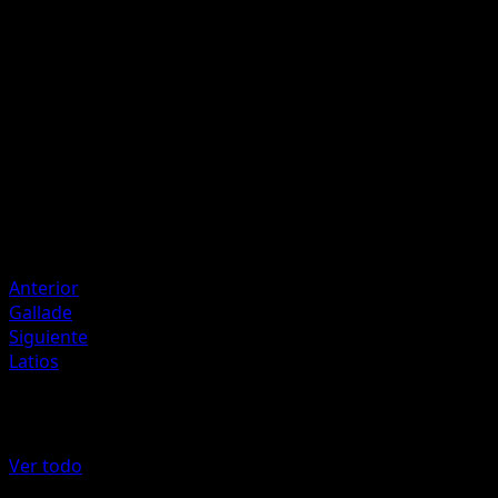
Discard a Fire Energy and a Water Energy attached to
Latias.
Artista
Daisuke Ito
HP
80
Retirada
Debilidad
Colorless +20
Resistencia
Fighting -20
Anterior
Gallade
Siguiente
Latios
Más de POP Series 7
Ver todo