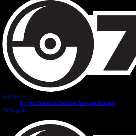
POP Series 7
•
#3/17
•
Rare
Idioma
English
Deutsch
Español
Français
Italiano
Português
Pokemon
Basic