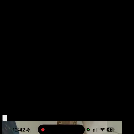
Latias
POP Series 7
POP
#3
Rare
Daisuke Ito
Pokemon
Basic
Colorless
Obtén la app Eyevo