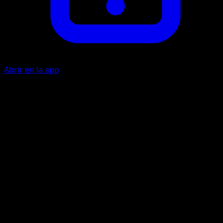
Abrir en la app
Ability
Form Change
Fastwave
C
C
C
50
This attack’s damage isn’t affected by Resistance, Poké-
Powers, Poké-Bodies, or any other effects on the
Defending Pokémon.
Artista