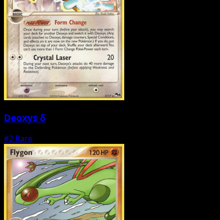
Deoxys δ
#2
Rare