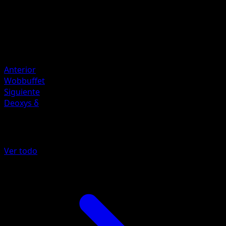
Hiromichi Sugiyama
HP
110
Retirada
Debilidad
Psychic
Anterior
Wobbuffet
Siguiente
Deoxys δ
Más de POP Series 4
Ver todo