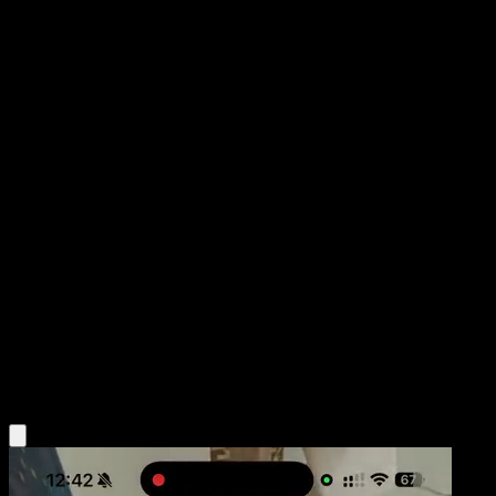
Deoxys ex
POP Series 4
POP
#17
Ultra Rare
Hiromichi Sugiyama
Pokemon
Basic
Psychic
Obtén la app Eyevo