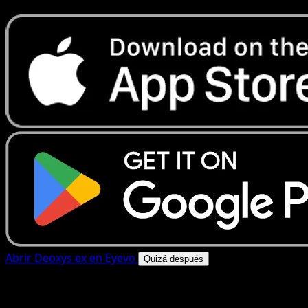
Abrir Deoxys ex en Eyevo
Quizá después
4.8★
|
50k+ descargas
|
Gratis
Deoxys ex