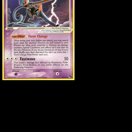
Deoxys ex
·
POP Series 4
#17
Descarga Eyevo para escanear cartas al instant
y seguir precios.
Recibe precios en vivo, herramientas de colección y
escaneos rápidos. Abre esta carta exacta en la app o
descarga ahora.