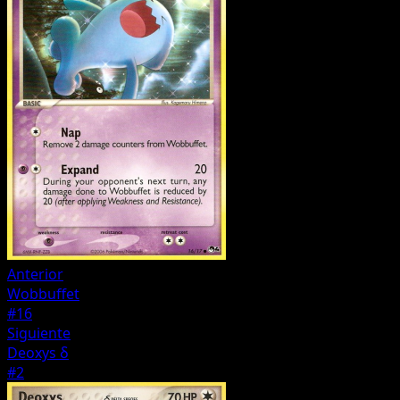
Anterior
Wobbuffet
#16
Siguiente
Deoxys δ
#2