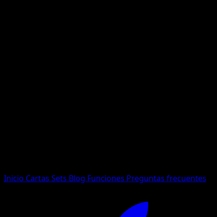
No se encontraron resultados
Busca nombres de Pokemon, sets o tipos de carta.
Idioma
Inicio
Cartas
Sets
Blog
Funciones
Preguntas frecuentes