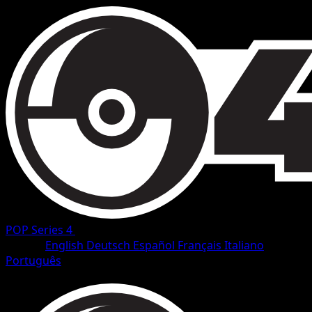
POP Series 4
•
#17/17
•
Ultra Rare
Idioma
English
Deutsch
Español
Français
Italiano
Português
Pokemon
Basic