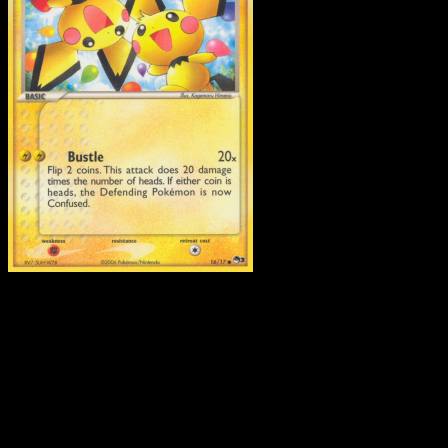
Pichu Bros.
·
POP Series 
#16
Descarga Eyevo para escanear cartas al instant
y seguir precios.
Recibe precios en vivo, herramientas de colección y
escaneos rápidos. Abre esta carta exacta en la app o
descarga ahora.