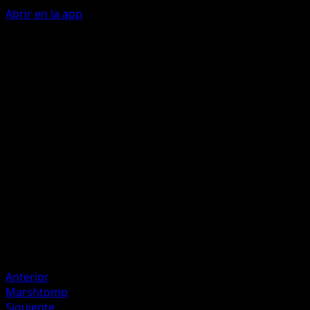
Abrir en la app
Bustle
L
L
20×
Flip 2 coins. This attack does 20 damage times the numbe
of heads. If either coin is heads, the Defending Pokémon i
now Confused.
Artista
Kagemaru Himeno
HP
60
Retirada
Debilidad
Fighting
Anterior
Marshtomp
Siguiente