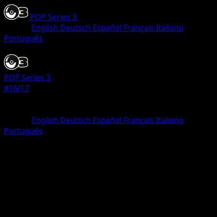
POP Series 3
•
#16/17
•
Common
Idioma
English
Deutsch
Español
Français
Italiano
Português
Pokemon
Basic
POP Series 3
#16/17
Rareza
Common
Idioma
English
Deutsch
Español
Français
Italiano
Português