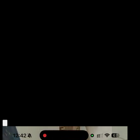
Pichu Bros.
POP Series 3
POP
#16
Common
Kagemaru Himeno
Pokemon
Basic
Lightning
Obtén la app Eyevo