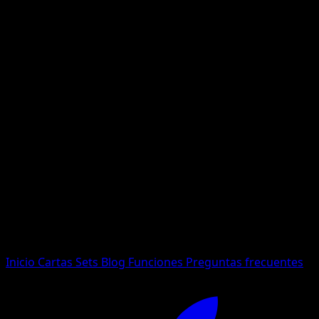
No se encontraron resultados
Busca nombres de Pokemon, sets o tipos de carta.
Idioma
Inicio
Cartas
Sets
Blog
Funciones
Preguntas frecuentes