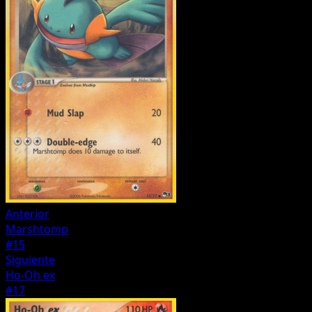
Anterior
Marshtomp
#15
Siguiente
Ho-Oh ex
#17