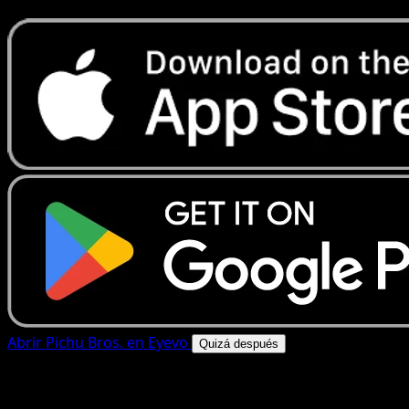
Abrir Pichu Bros. en Eyevo
Quizá después
4.8★
|
50k+ descargas
|
Gratis
Pichu Bros.