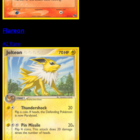
Flareon
#2
Rare