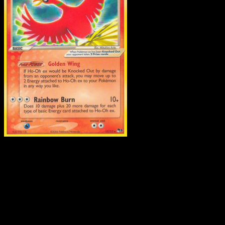
Ho-Oh ex
·
POP Series 3
#17
Descarga Eyevo para escanear cartas al instant
y seguir precios.
Recibe precios en vivo, herramientas de colección y
escaneos rápidos. Abre esta carta exacta en la app o
descarga ahora.