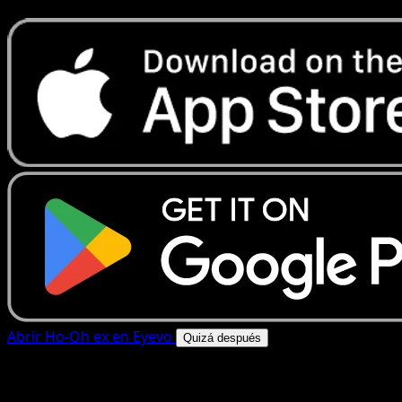
Abrir Ho-Oh ex en Eyevo
Quizá después
4.8★
|
50k+ descargas
|
Gratis
Ho-Oh ex