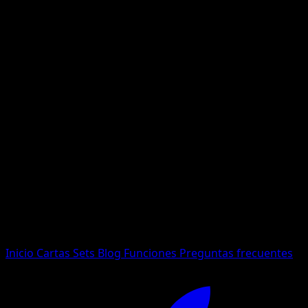
No se encontraron resultados
Busca nombres de Pokemon, sets o tipos de carta.
Idioma
Inicio
Cartas
Sets
Blog
Funciones
Preguntas frecuentes