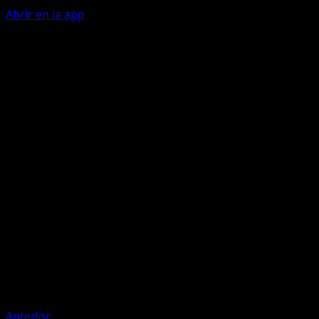
Abrir en la app
Ability
Golden Wing
Rainbow Burn
C
C
C
10+
Does 10 damage plus 20 more damage for each type of
basic Energy card attached to Ho-Oh ex.
Artista
Mitsuhiro Arita
HP
110
Retirada
Debilidad
Water
Anterior