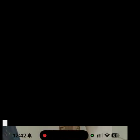
Ho-Oh ex
POP Series 3
POP
#17
Ultra Rare
Mitsuhiro Arita
Pokemon
Basic
Fire
Obtén la app Eyevo