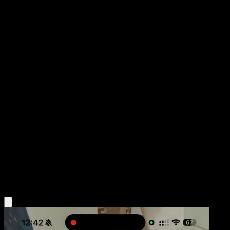
Celebi ex
POP Series 2
POP
#17
Rare
Ryo Ueda
Pokemon
Basic
Psychic
Obtén la app Eyevo