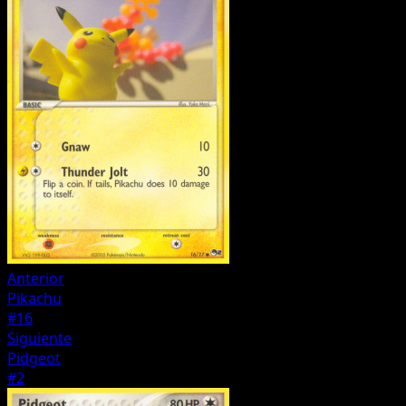
Anterior
Pikachu
#16
Siguiente
Pidgeot
#2