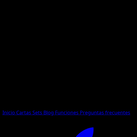
No se encontraron resultados
Busca nombres de Pokemon, sets o tipos de carta.
Idioma
Inicio
Cartas
Sets
Blog
Funciones
Preguntas frecuentes