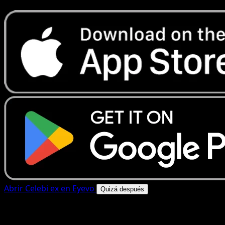
Abrir Celebi ex en Eyevo
Quizá después
4.8★
|
50k+ descargas
|
Gratis
Celebi ex