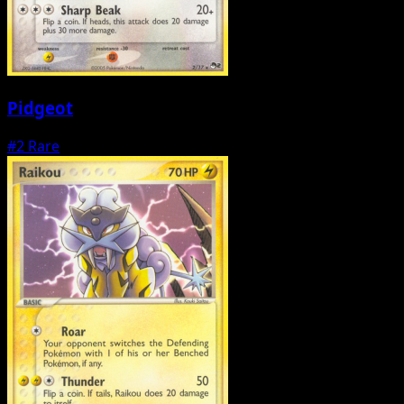
Pidgeot
#2
Rare