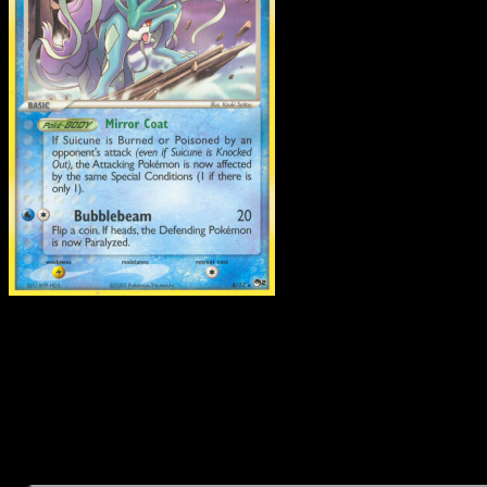
Suicune
·
POP Series 2
#4
Descarga Eyevo para escanear cartas al instant
y seguir precios.
Recibe precios en vivo, herramientas de colección y
escaneos rápidos. Abre esta carta exacta en la app o
descarga ahora.