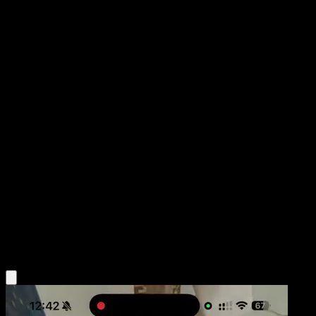
Suicune
POP Series 2
POP
#4
Rare
Kouki Saitou
Pokemon
Basic
Water
Obtén la app Eyevo