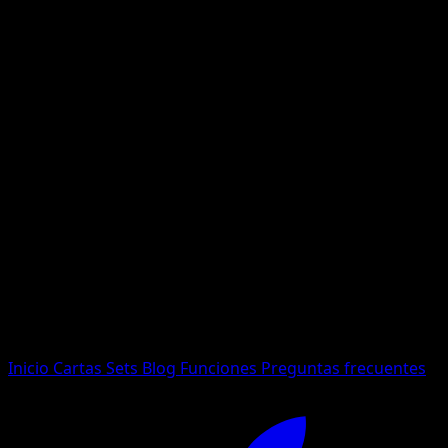
No se encontraron resultados
Busca nombres de Pokemon, sets o tipos de carta.
Idioma
Inicio
Cartas
Sets
Blog
Funciones
Preguntas frecuentes