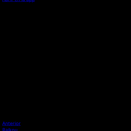
Ability
Mirror Coat
Bubblebeam
W
C
20
Flip a coin. If heads, the Defending Pokémon is now
Paralyzed.
Artista
Kouki Saitou
HP
70
Retirada
Debilidad
Lightning
Anterior
Raikou