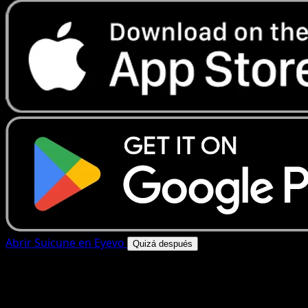
Abrir Suicune en Eyevo
Quizá después
4.8★
|
50k+ descargas
|
Gratis
Suicune