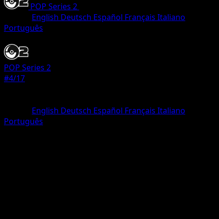
POP Series 2
•
#4/17
•
Rare
Idioma
English
Deutsch
Español
Français
Italiano
Português
Pokemon
Basic
POP Series 2
#4/17
Rareza
Rare
Idioma
English
Deutsch
Español
Français
Italiano
Português