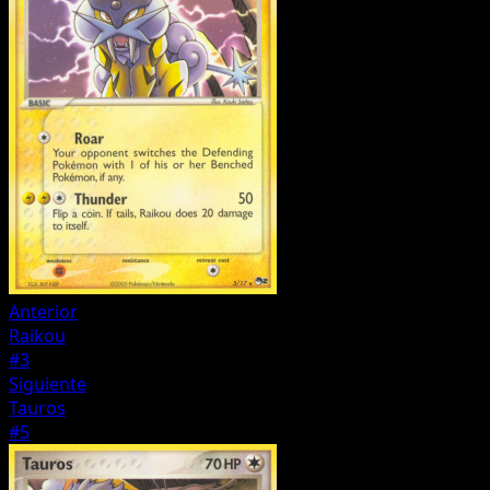
Anterior
Raikou
#3
Siguiente
Tauros
#5