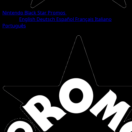
Nintendo Black Star Promos
•
#33/40
•
Common
Idioma
English
Deutsch
Español
Français
Italiano
Português
Pokemon
Basic