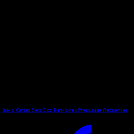
No se encontraron resultados
Busca nombres de Pokemon, sets o tipos de carta.
Idioma
Inicio
Cartas
Sets
Blog
Funciones
Preguntas frecuentes