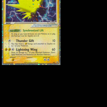
Zapdos ex
·
Nintendo
Black Star Promos
#33
Descarga Eyevo para escanear cartas al instant
y seguir precios.
Recibe precios en vivo, herramientas de colección y
escaneos rápidos. Abre esta carta exacta en la app o
descarga ahora.