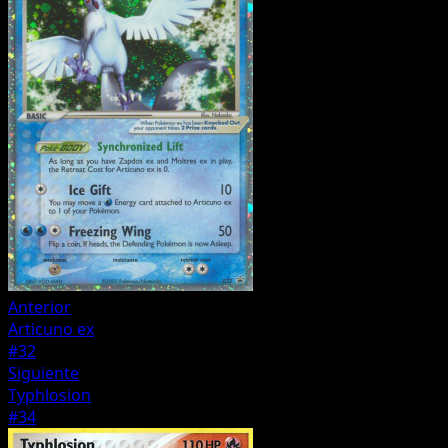
Anterior
Articuno ex
#32
Siguiente
Typhlosion
#34