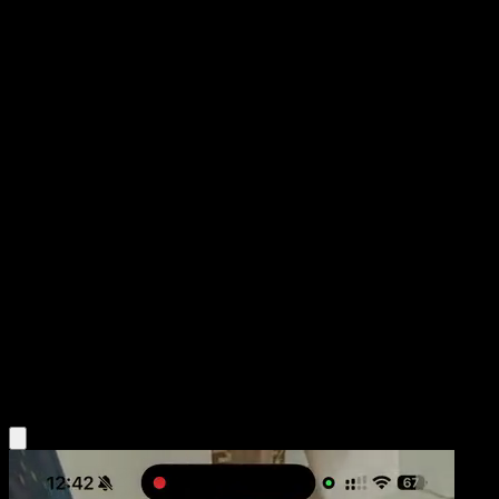
Zapdos ex
Nintendo Black Star Promos
POP
#33
Common
K. Hoshiba
Pokemon
Basic
Lightning
Obtén la app Eyevo