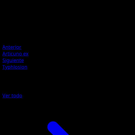
Artista
K. Hoshiba
HP
100
Retirada
Debilidad
Lightning ×2
Anterior
Articuno ex
Siguiente
Typhlosion
Más de Nintendo Black Star Promos
Ver todo