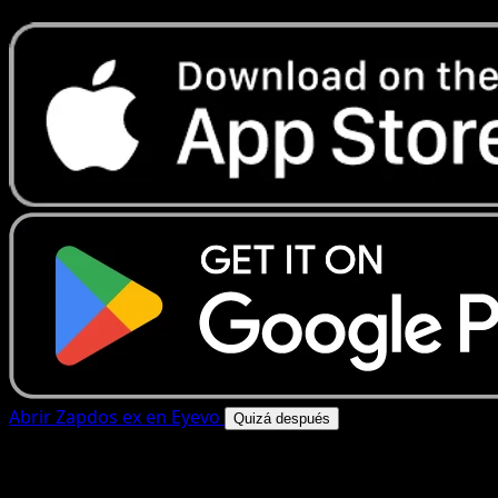
Abrir Zapdos ex en Eyevo
Quizá después
4.8★
|
50k+ descargas
|
Gratis
Zapdos ex