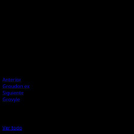
Artista
Ryo Ueda
HP
100
Retirada
Debilidad
Colorless ×2
Resistencia
Water -30
Resistencia
Fighting -30
Anterior
Groudon ex
Siguiente
Grovyle
Más de Nintendo Black Star Promos
Ver todo