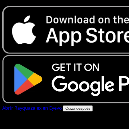
Abrir Rayquaza ex en Eyevo
Quizá después
4.8★
|
50k+ descargas
|
Gratis
Rayquaza ex