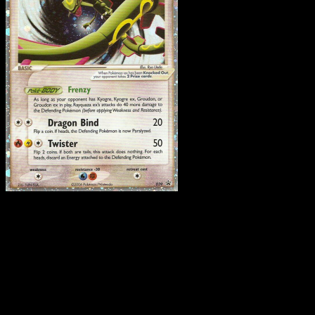
Rayquaza ex
·
Nintendo
Black Star Promos
#39
Descarga Eyevo para escanear cartas al instant
y seguir precios.
Recibe precios en vivo, herramientas de colección y
escaneos rápidos. Abre esta carta exacta en la app o
descarga ahora.