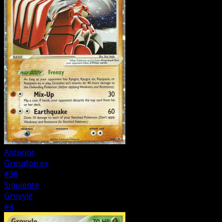
Anterior
Groudon ex
#38
Siguiente
Grovyle
#4