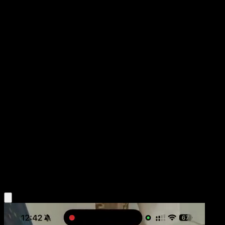
Rayquaza ex
Nintendo Black Star Promos
POP
#39
Common
Ryo Ueda
Pokemon
Basic
Colorless
Obtén la app Eyevo