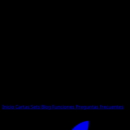
No se encontraron resultados
Busca nombres de Pokemon, sets o tipos de carta.
Idioma
Inicio
Cartas
Sets
Blog
Funciones
Preguntas frecuentes