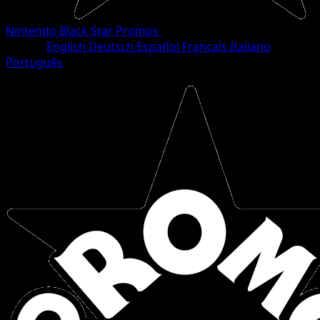
Nintendo Black Star Promos
•
#39/40
•
Common
Idioma
English
Deutsch
Español
Français
Italiano
Português
Pokemon
Basic