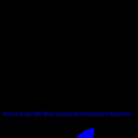
No se encontraron resultados
Busca nombres de Pokemon, sets o tipos de carta.
Idioma
Inicio
Cartas
Sets
Blog
Funciones
Preguntas frecuentes