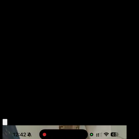
Combusken
Nintendo Black Star Promos
POP
#9
Common
Kouki Saitou
Trainer
Stage1
Fire
Obtén la app Eyevo