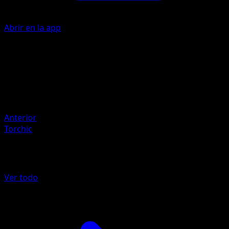
Abrir en la app
Artista
Kouki Saitou
HP
70
Retirada
Debilidad
Water ×2
Anterior
Torchic
Más de Nintendo Black Star Promos
Ver todo