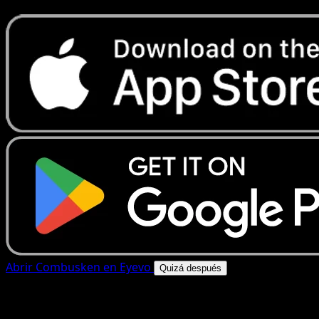
Abrir Combusken en Eyevo
Quizá después
4.8★
|
50k+ descargas
|
Gratis
Combusken