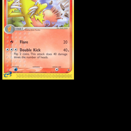
Combusken
·
Nintendo
Black Star Promos
#9
Descarga Eyevo para escanear cartas al instant
y seguir precios.
Recibe precios en vivo, herramientas de colección y
escaneos rápidos. Abre esta carta exacta en la app o
descarga ahora.