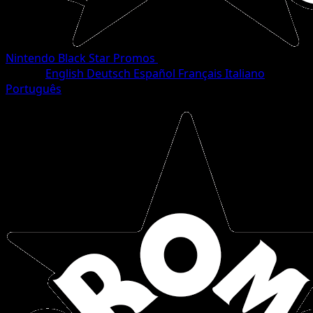
Nintendo Black Star Promos
•
#9/40
•
Common
Idioma
English
Deutsch
Español
Français
Italiano
Português
Trainer
Stage1