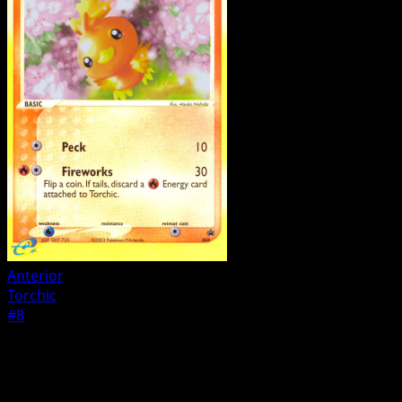
Anterior
Torchic
#8
Trainer
Stage1
Combusken