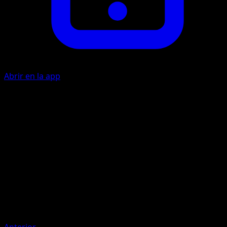
Abrir en la app
Pistola Agua
A
20
Artista
sui
HP
60
Retirada
Debilidad
Rayo +20