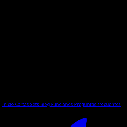
No se encontraron resultados
Busca nombres de Pokemon, sets o tipos de carta.
Idioma
Inicio
Cartas
Sets
Blog
Funciones
Preguntas frecuentes