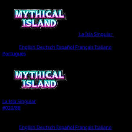
La Isla Singular
•
#020/86
•
Un Diamante
Idioma
English
Deutsch
Español
Français
Italiano
Português
Pokémon
Básico
La Isla Singular
#020/86
Rareza
Un Diamante
Idioma
English
Deutsch
Español
Français
Italiano