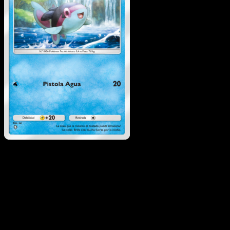
Finneon
·
La Isla Singular
#020
Descarga Eyevo para escanear cartas al instant
y seguir precios.
Recibe precios en vivo, herramientas de colección y
escaneos rápidos. Abre esta carta exacta en la app o
descarga ahora.