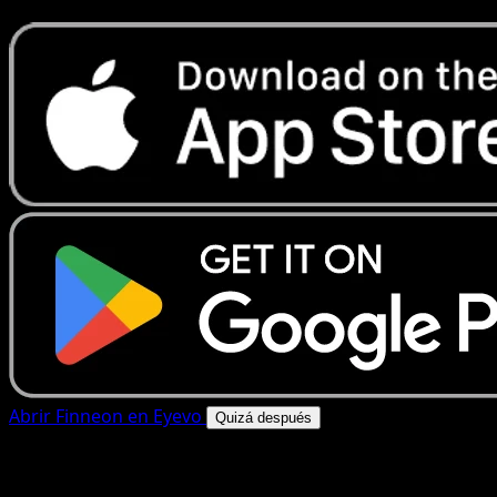
Abrir Finneon en Eyevo
Quizá después
4.8★
|
50k+ descargas
|
Gratis
Finneon