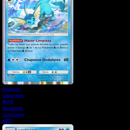
Anterior
Vaporeon
#019
Siguiente
Lumineon
#021