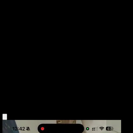
Finneon
La Isla Singular
Juego de Cartas Coleccionables Pokémon Pocket
#020
Un Diamante
sui
Pokémon
Básico
Water
Obtén la app Eyevo