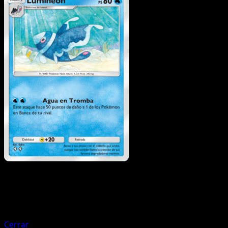
Pokémon
Básico
Finneon
Cerrar