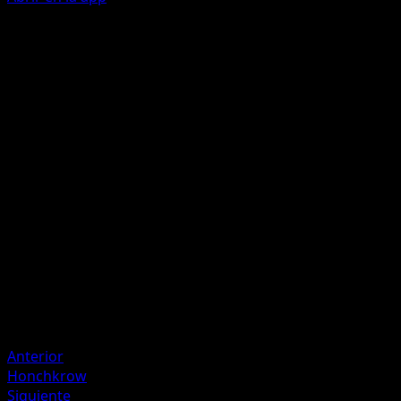
Ability
Roar in Unison
Hyper Ray
D
D
D
130
Discard all Energy from this Pokémon.
Artista
matazo
HP
150
Retirada
Debilidad
Grass +20
Anterior
Honchkrow
Siguiente