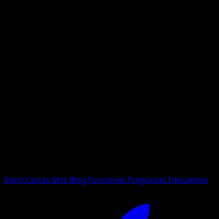
No se encontraron resultados
Busca nombres de Pokemon, sets o tipos de carta.
Idioma
Inicio
Cartas
Sets
Blog
Funciones
Preguntas frecuentes