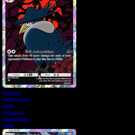
Anterior
Honchkrow
#244
Siguiente
Corviknight
#246