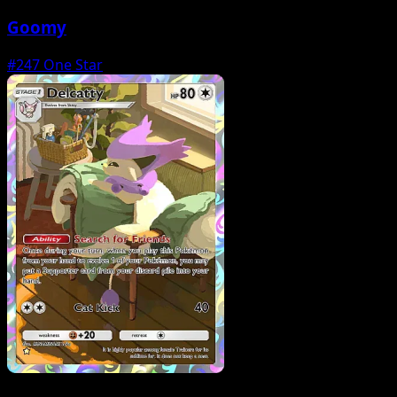
Goomy
#247
One Star