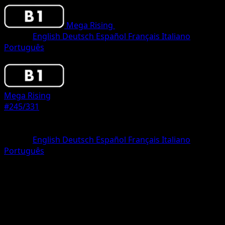
Mega Rising
•
#245/331
•
One Star
Idioma
English
Deutsch
Español
Français
Italiano
Português
Pokemon
Stage2
Mega Rising
#245/331
Rareza
One Star
Idioma
English
Deutsch
Español
Français
Italiano
Português