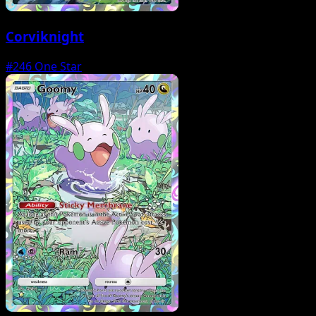
Corviknight
#246
One Star