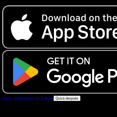
Abrir Hydreigon en Eyevo
Quizá después
4.8★
|
50k+ descargas
|
Gratis
Hydreigon