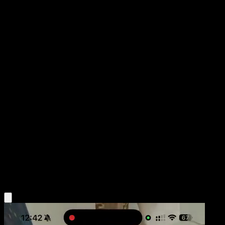
Hydreigon
Mega Rising
Pokémon TCG Pocket
#245
One Star
matazo
Pokemon
Stage2
Darkness
Obtén la app Eyevo