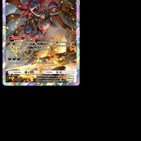
Hydreigon
·
Mega Rising
#245
Descarga Eyevo para escanear cartas al instant
y seguir precios.
Recibe precios en vivo, herramientas de colección y
escaneos rápidos. Abre esta carta exacta en la app o
descarga ahora.