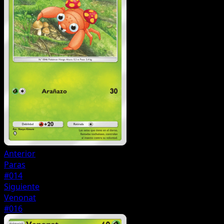
Anterior
Paras
#014
Siguiente
Venonat
#016