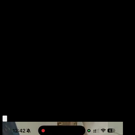
Parasect
Genes Formidables
Juego de Cartas Coleccionables Pokémon Pocket
#015
Dos Diamantes
Eri Yamaki
Pokémon
Fase 1
Grass
Obtén la app Eyevo