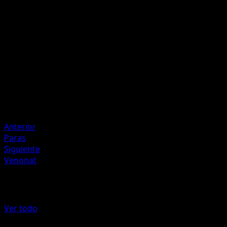
P
P
I
80
Artista
Eri Yamaki
HP
120
Retirada
Debilidad
Fuego +20
Anterior
Paras
Siguiente
Venonat
Más de Genes Formidables
Ver todo