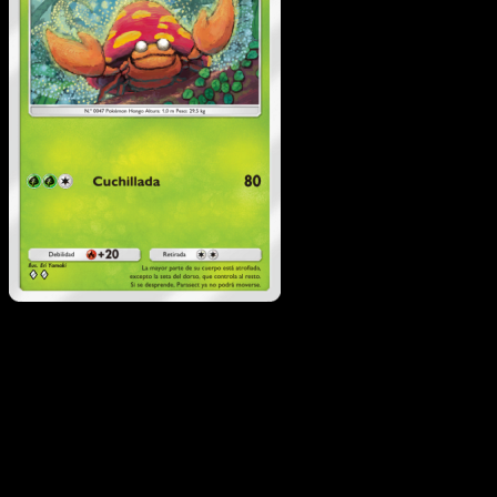
Parasect
·
Genes
Formidables
#015
Descarga Eyevo para escanear cartas al instant
y seguir precios.
Recibe precios en vivo, herramientas de colección y
escaneos rápidos. Abre esta carta exacta en la app o
descarga ahora.