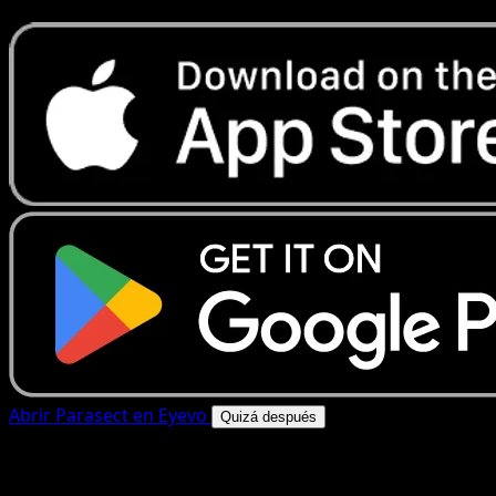
Abrir Parasect en Eyevo
Quizá después
4.8★
|
50k+ descargas
|
Gratis
Parasect