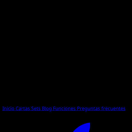
No se encontraron resultados
Busca nombres de Pokemon, sets o tipos de carta.
Idioma
Inicio
Cartas
Sets
Blog
Funciones
Preguntas frecuentes