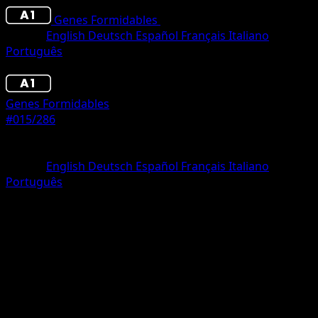
Genes Formidables
•
#015/286
•
Dos Diamantes
Idioma
English
Deutsch
Español
Français
Italiano
Português
Pokémon
Fase 1
Genes Formidables
#015/286
Rareza
Dos Diamantes
Idioma
English
Deutsch
Español
Français
Italiano
Português