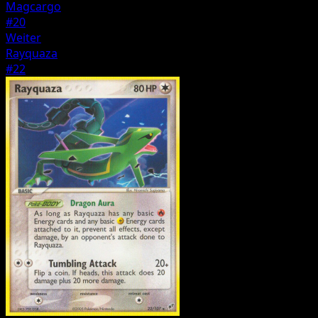
Magcargo
#20
Weiter
Rayquaza
#22