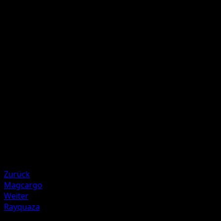
Aqua Sonic
W
F
F
50
This attack's damage is not affected by Resistance.
Illustrator
Tomokazu Komiya
HP
70
Rückzug
Schwäche
Elektro ×2
Resistenz
Fighting -30
Zurück
Magcargo
Weiter
Rayquaza