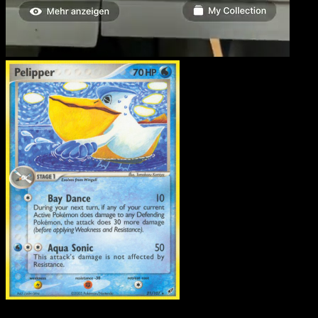
Pelipper
·
EX Deoxys
#21