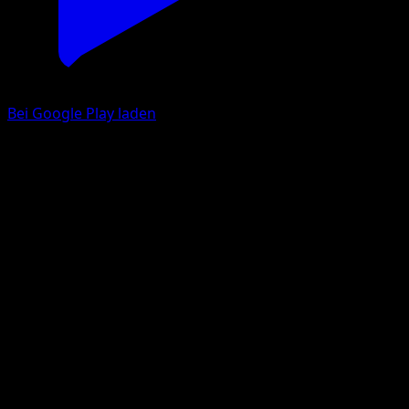
Bei Google Play laden
Pelipper
EX Deoxys
EX
#21
Selten
Tomokazu Komiya
Pokémon
Rang 1