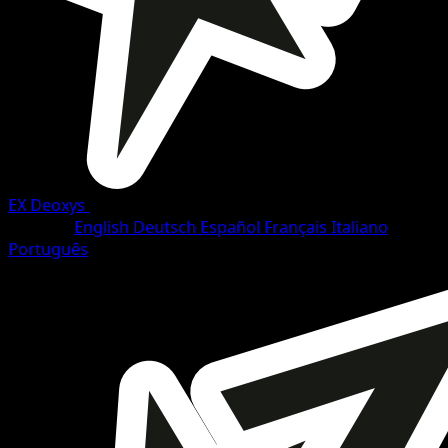
EX Deoxys
•
#21/108
•
Selten
Sprache
English
Deutsch
Español
Français
Italiano
Português
Pokémon
Rang 1