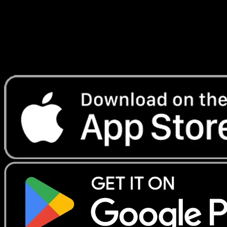
Lade Eyevo, um Karten sofort zu scannen und
Preise zu verfolgen.
Erhalte Live-Preise, Sammlungstools und schnelle Scans.
Öffne genau diese Karte in der App oder lade Eyevo jetzt
herunter.