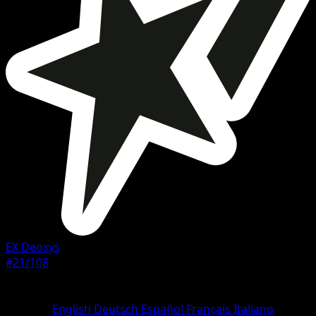
EX Deoxys
#21/108
Seltenheit
Selten
Sprache
English
Deutsch
Español
Français
Italiano