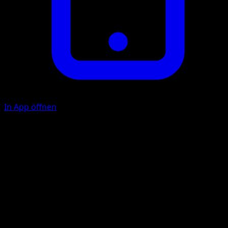
In App öffnen
Bay Dance
F
10
During your next turn, if any of your curret Active
Pokémon does damage to any Defending Pokémon, the
attack does 30 more damage (before apply Weakness and
Resistance).