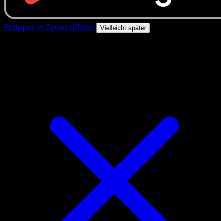
Pelipper in Eyevo öffnen
Vielleicht später
4.8★
|
50k+ Downloads
|
Kostenlos
Pelipper