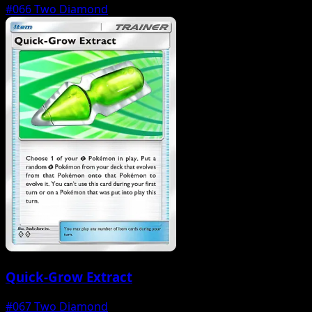
#066
Two Diamond
Quick-Grow Extract
#067
Two Diamond