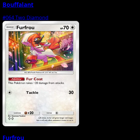
Bouffalant
#064
Two Diamond
Furfrou