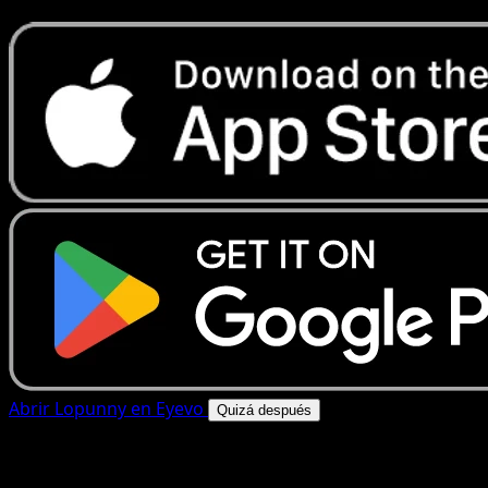
Abrir Lopunny en Eyevo
Quizá después
4.8★
|
50k+ descargas
|
Gratis
Lopunny