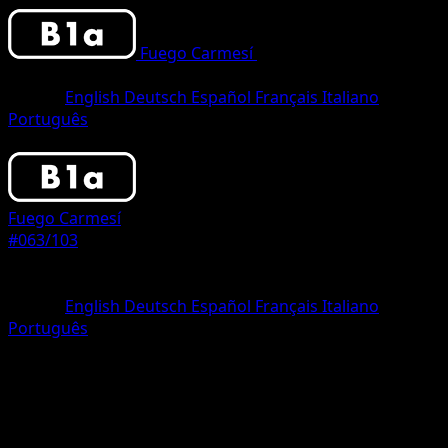
Fuego Carmesí
•
#063/103
•
Two
Diamond
Idioma
English
Deutsch
Español
Français
Italiano
Português
Pokemon
Stage1
Fuego Carmesí
#063/103
Rareza
Two Diamond
Idioma
English
Deutsch
Español
Français
Italiano
Português