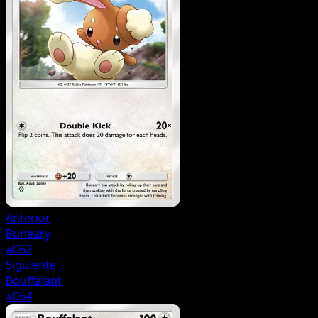
Anterior
Buneary
#062
Siguiente
Bouffalant
#064