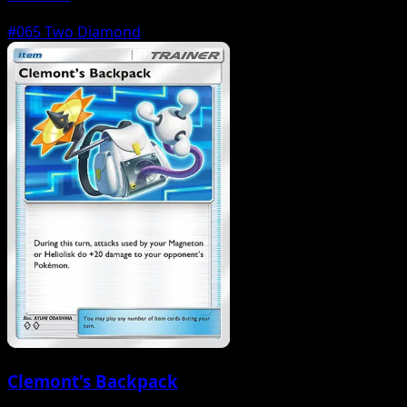
#065
Two Diamond
Clemont's Backpack