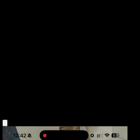
Lopunny
Fuego Carmesí
Juego de Cartas Coleccionables Pokémon Pocket
#063
Two Diamond
Ryuta Fuse
Pokemon
Stage1
Colorless
Obtén la app Eyevo