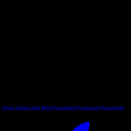
No se encontraron resultados
Busca nombres de Pokemon, sets o tipos de carta.
Idioma
Inicio
Cartas
Sets
Blog
Funciones
Preguntas frecuentes