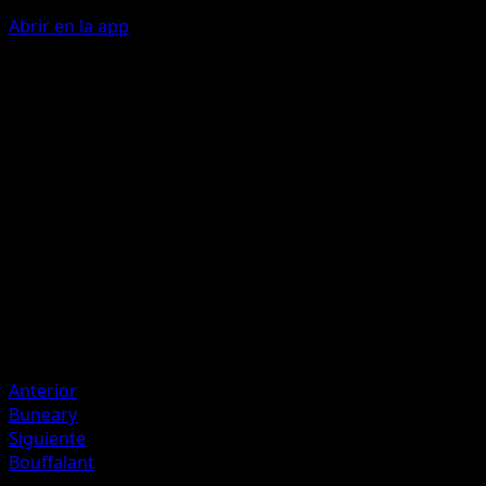
Abrir en la app
Double Kick
C
C
50
Flip 2 coins. This attack does 50 damage for each heads.
Artista
Ryuta Fuse
HP
90
Retirada
Debilidad
Fighting +20
Anterior
Buneary
Siguiente
Bouffalant