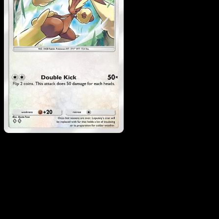
Lopunny
·
Fuego Carmesí
#063
Descarga Eyevo para escanear cartas al instant
y seguir precios.
Recibe precios en vivo, herramientas de colección y
escaneos rápidos. Abre esta carta exacta en la app o
descarga ahora.